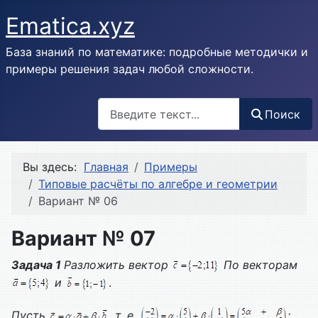
Ematica.xyz
База знаний по математике: подробные методички и
примеры решения задач любой сложности.
Поиск
Поиск
Вы здесь:
Главная
Примеры
Типовые расчёты по алгебре и геометрии
Вариант № 06
Вариант № 07
Задача 1
Разложить вектор
По векторам
и
.
Пусть
, т. е.
;