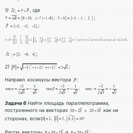
1)
, где
;
;
;
2)
;
Направл. косинусы вектора
:
Задача 6
Найти площадь параллелограмма,
построенного на векторах
как на
сторонах, если
Рассм. векторы
и
;