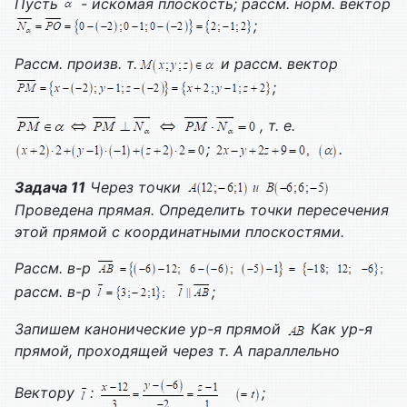
Пусть
- искомая плоскость; рассм. норм. вектор
;
Рассм. произв. т.
и рассм. вектор
;
, т. е.
;
.
Задача 11
Через точки
Проведена прямая. Определить точки пересечения
этой прямой с координатными плоскостями.
Рассм. в-р
рассм. в-р
;
Запишем канонические ур-я прямой
Как ур-я
прямой, проходящей через т. А параллельно
Вектору
:
;