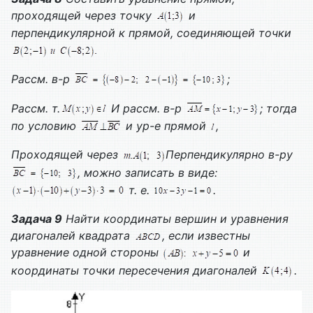
проходящей через точку
и
перпендикулярной к прямой, соединяющей точки
Рассм. в-р
;
Рассм. т.
И рассм. в-р
; тогда
по условию
и ур-е прямой
,
Проходящей через
Перпендикулярно в-ру
, можно записать в виде:
т. е.
.
Задача 9
Найти координаты вершин и уравнения
диагоналей квадрата
, если известны
уравнение одной стороны
и
координаты точки пересечения диагоналей
.