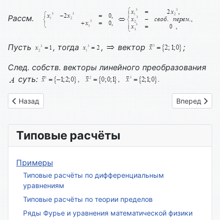
Рассм.
Пусть
, тогда
,
вектор
;
След. собств. векторы линейного преобразования
суть:
Предыдущий: Вариант № 06
Следующий: 
Назад
Вперед
Типовые расчёты
Примеры
Типовые расчёты по дифференциальным
уравнениям
Типовые расчёты по теории пределов
Ряды Фурье и уравнения математической физики