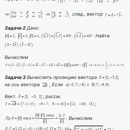
след., вектор
.
Задача 2
Дано:
Найти
Вычислим
Задача 3
Вычислить проекцию вектора
на ось вектора
,
Если
Вект.
; рассм.
;
Вычислим
;
;