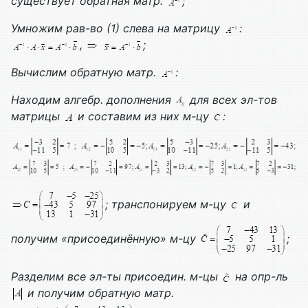
существует обратная матр.
;
Умножим рав-во (1) слева на матрицу
:
,
;
Вычислим обратную матр.
:
Находим алгебр. дополнения
для всех эл-тов
матрицы
и составим из них м-цу
:
; транспонируем м-цу
и
получим «присоединённую» м-цу
;
Разделим все эл-ты присоедин. м-цы
на опр-ль
и получим обратную матр.