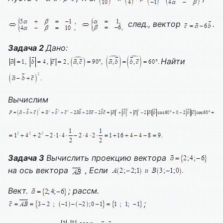
след., вектор
.
Задача 2
Дано:
Найти
Вычислим
Задача 3
Вычислить проекцию вектора
на ось вектора
,
Если
Вект.
; рассм.
;