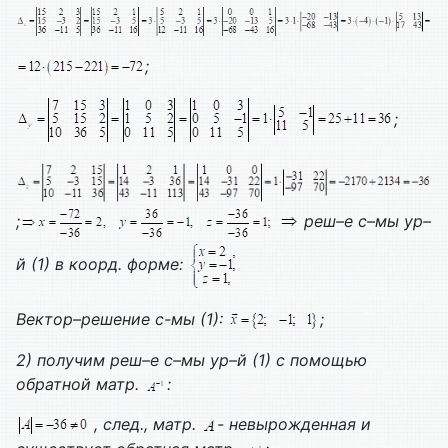
;
;
;
реш–е с–мы ур–
й (1) в коорд. форме:
Вектор–решение с-мы (1):
;
2) получим реш–е с–мы ур–й (1) с помощью
обратной матр.
:
, след., матр.
- невырожденная и