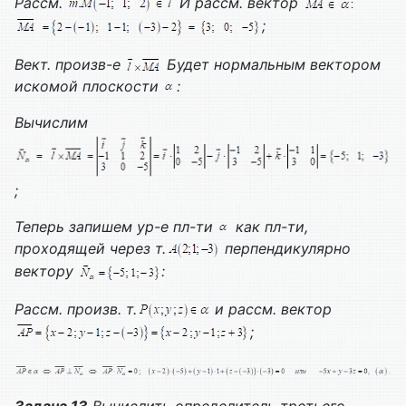
Рассм.
И рассм. вектор
;
Вект. произв-е
Будет нормальным вектором
искомой плоскости
:
Вычислим
;
Теперь запишем ур-е пл-ти
как пл-ти,
проходящей через т.
перпендикулярно
вектору
:
Рассм. произв. т.
и рассм. вектор
;