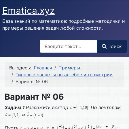
Ematica.xyz
База знаний по математике: подробные методички и
примеры решения задач любой сложности.
Поиск
Поиск
Вы здесь:
Главная
Примеры
Типовые расчёты по алгебре и геометрии
Вариант № 06
Вариант № 06
Задача 1
Разложить вектор
По векторам
и
.
Пусть
, т. е.
;