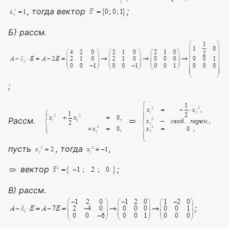
, тогда вектор
;
Б) рассм.
;
Рассм.
пусть
, тогда
,
вектор
;
В) рассм.
;