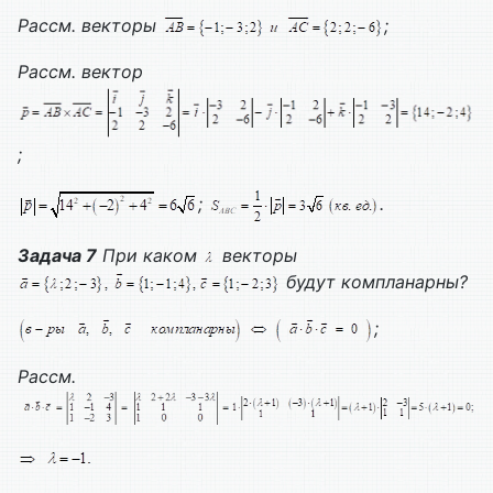
Рассм. векторы
;
Рассм. вектор
;
;
.
Задача 7
При каком
векторы
будут компланарны?
;
Рассм.