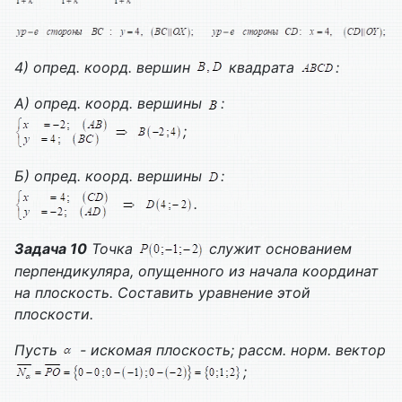
4) опред. коорд. вершин
квадрата
:
А) опред. коорд. вершины
:
;
Б) опред. коорд. вершины
:
.
Задача 10
Точка
служит основанием
перпендикуляра, опущенного из начала координат
на плоскость. Составить уравнение этой
плоскости.
Пусть
- искомая плоскость; рассм. норм. вектор
;