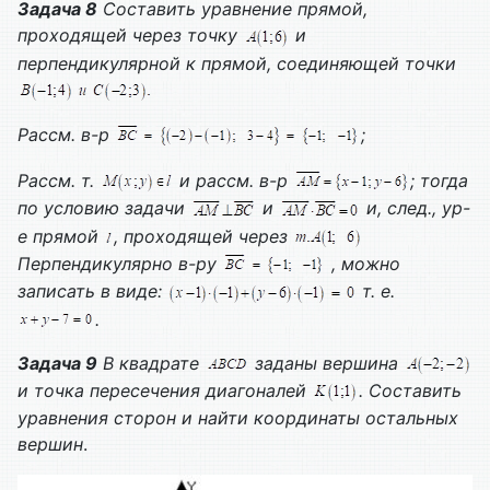
Задача 8
Составить уравнение прямой,
проходящей через точку
и
перпендикулярной к прямой, соединяющей точки
Рассм. в-р
;
Рассм. т.
и рассм. в-р
; тогда
по условию задачи
и
и, след., ур-
е прямой
, проходящей через
Перпендикулярно в-ру
, можно
записать в виде:
т. е.
.
Задача 9
В квадрате
заданы вершина
и точка пересечения диагоналей
. Составить
уравнения сторон и найти координаты остальных
вершин
.