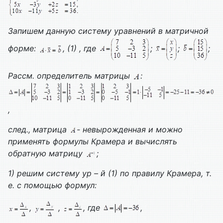
Запишем данную систему уравнений в матричной
форме:
, (1) , где
;
;
;
Рассм. определитель матрицы
:
,
след., матрица
- невырожденная и можно
применять формулы Крамера и вычислять
обратную матрицу
;
1) решим систему ур – й (1) по правилу Крамера, т.
е. с помощью формул:
,
,
, где
,