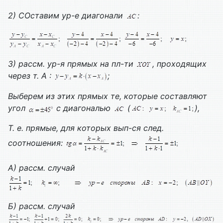
2)
C
Оставим ур-е диагонали
:
3) рассм. ур-я прямых на пл-ти
, проходящих
через т. А :
;
Выберем из этих прямых те, которые составляют
угол
с диагональю
(
),
Т. е. прямые, для которых вып-ся след.
соотношения:
А) рассм. случай
Б) рассм. случай