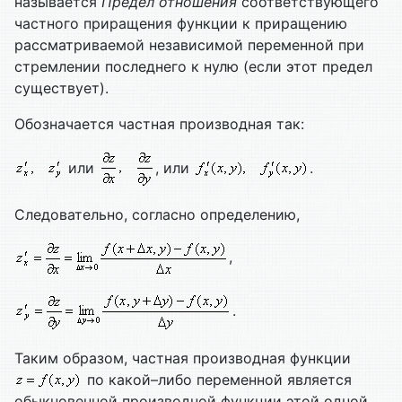
называется
Предел отношения
соответствующего
частного приращения функции к приращению
рассматриваемой независимой переменной при
стремлении последнего к нулю (если этот предел
существует).
Обозначается частная производная так:
или
, или
.
Следовательно, согласно определению,
,
.
Таким образом, частная производная функции
по какой–либо переменной является
обыкновенной производной функции этой одной