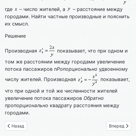
где
– число жителей, а
– расстояние между
городами. Найти частные производные и пояснить
их смысл.
Решение
Производная
показывает, что при одном и
том же расстоянии между городами увеличение
потока пассажиров п
Ропорционально
удвоенному
числу жителей. Производная
показывает,
что при одной и той же численности жителей
увеличение потока пассажиров
Обратно
пропорционально
квадрату расстояния между
городами.
Предыдущий: Глава 63. Предел и непрерывность
Следующий: 
Назад
Вперед