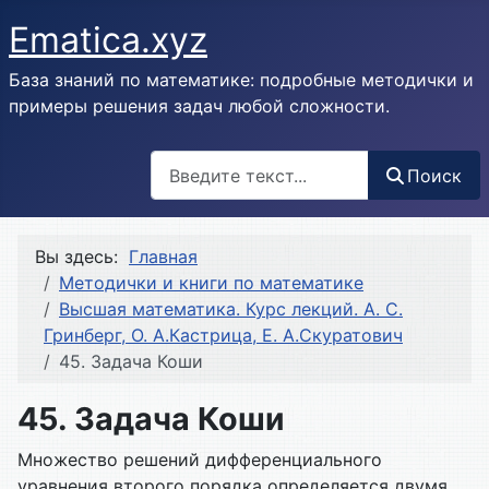
Ematica.xyz
База знаний по математике: подробные методички и
примеры решения задач любой сложности.
Поиск
Поиск
Вы здесь:
Главная
Методички и книги по математике
Высшая математика. Курс лекций. А. С.
Гринберг, О. А.Кастрица, Е. А.Скуратович
45. Задача Коши
45. Задача Коши
Множество решений дифференциального
уравнения второго порядка определяется двумя