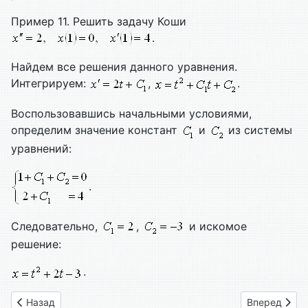
Пример 11. Решить задачу Коши
.
Найдем все решения данного уравнения.
Интегрируем:
,
.
Воспользовавшись начальными условиями,
определим значение констант
и
из системы
уравнений:
.
Следовательно,
,
и искомое
решение:
.
Предыдущий: 44. Дифференциальные уравнения второго по
Следующий: 
Назад
Вперед