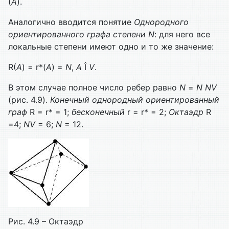
(
А
).
Аналогично вводится понятие
Однородного
ориентированного графа степени
N
: для него все
локальные степени имеют одно и то же значение:
R(
А
) = r*(
А
) =
N
,
А
Î
V
.
В этом случае полное число ребер равно
N
=
N
N
V
(рис. 4.9).
Конечный однородный ориентированный
граф
R = r* = 1;
бесконечный
r = r* = 2;
Октаэдр
R
=4;
N
V
= 6;
N
= 12.
Рис. 4.9 – Октаэдр