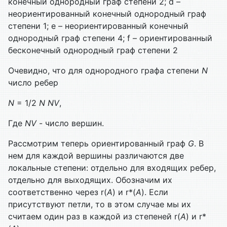
конечный однородный граф степени 2; d –
неориентированный конечный однородный граф
степени 1; е – неориентированный конечный
однородный граф степени 4; f – ориентированный
бесконечный однородный граф степени 2
Очевидно, что для однородного графа степени
N
число ребер
N
= 1/2
N
NV
,
Где
NV
- число вершин.
Рассмотрим теперь ориентированный граф
G
. В
нем для каждой вершины различаются две
локальные степени: отдельно для входящих ребер,
отдельно для выходящих. Обозначим их
соответственно через r(
А
) и r*(
А
). Если
присутствуют петли, то в этом случае мы их
считаем один раз в каждой из степеней r(
А
) и r*