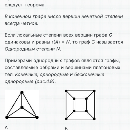
следует теорема:
В конечном графе число вершин нечетной степени
всегда четное.
Если локальные степени всех вершин графа
G
одинаковы и равны r(
А
) =
N
, то граф
G
называется
Однородным степени
N
.
Примерами однородных графов являются графы,
составляемые ребрами и вершинами платоновых
тел:
Конечные, однородные и бесконечные
однородные (рис.4.8)
.
A
B