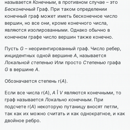
называется
Конечным
, в противном случае – это
Бесконечный
Граф. При таком определении
конечный граф может иметь бесконечное число
вершин, но все они, кроме конечного числа,
являются изолированными. Однако обычно в
конечном графе число вершин также конечно.
Пусть
G
– неориентированный граф. Число ребер,
инцидентных одной вершине
А
, называется
Локальной степенью
Или просто
Степенью
графа
G
в вершине
А
.
Обозначается степень r(
А
).
Если все числа r(
А
),
А
Î
V
являются конечными, то
граф называется
Локально конечным
. При
подсчете r(
А
) некоторую путаницу вносят петли,
так как их можно считать и как однократное, и как
двойное ребро.