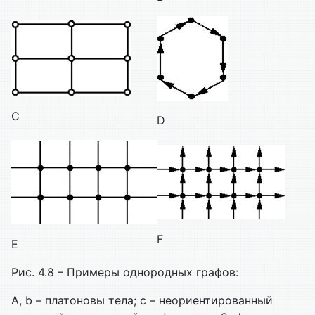
C
D
F
E
Рис. 4.8 – Примеры однородных графов:
A, b – платоновы тела; c – неориентированный