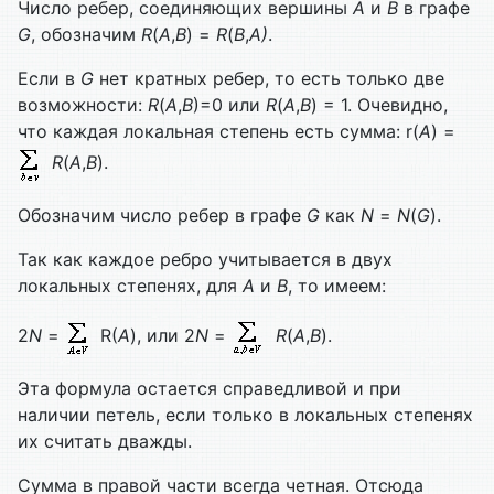
Число ребер, соединяющих вершины
A
и
B
в графе
G
, обозначим
R
(
A
,
B
) =
R
(
B
,
A
)
.
Если в
G
нет кратных ребер, то есть только две
возможности:
R
(
A
,
B
)=0 или
R
(
A
,
B
) = 1. Очевидно,
что каждая локальная степень есть сумма: r(
А
) =
R
(
A
,
B
).
Обозначим число ребер в графе
G
как
N
=
N
(
G
).
Так как каждое ребро учитывается в двух
локальных степенях, для
A
и
B
, то имеем:
2
N
=
R(
А
), или 2
N
=
R
(
A
,
B
).
Эта формула остается справедливой и при
наличии петель, если только в локальных степенях
их считать дважды.
Сумма в правой части всегда четная. Отсюда