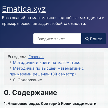
Ematica.xyz
База знаний по математике: подробные методички и
примеры решения задач любой сложности.
Поиск
Поиск
Вы здесь:
Главная
Методички и книги по математике
Методичка по высшей математике с
примерами решений (3й семестр)
0. Содержание
0. Содержание
1.
Числовые ряды. Критерий Коши сходимости.