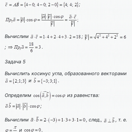
;
Вычислим
;
;
.
Задача 5
Вычислить косинус угла, образованного векторами
и
.
Определим
из равенства:
;
Вычислим
, след.,
, т. е.
и
.