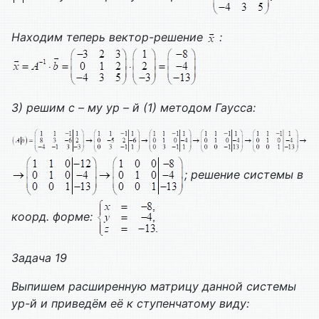
Находим теперь вектор-решение
:
3) решим с – му ур – й (1) методом Гаусса:
; решение системы в
коорд. форме:
Задача 19
Выпишем расширенную матрицу данной системы
ур-й и приведём её к ступенчатому виду: