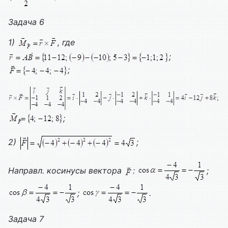
Задача 6
1)
, где
;
;
;
2)
;
Направл. косинусы вектора
:
;
;
.
Задача 7