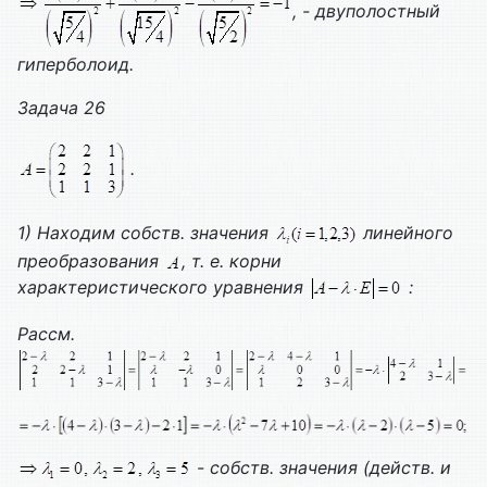
, - двуполостный
гиперболоид.
Задача 26
.
1) Находим собств. значения
линейного
преобразования
, т. е. корни
характеристического уравнения
:
Рассм.
- собств. значения (действ. и