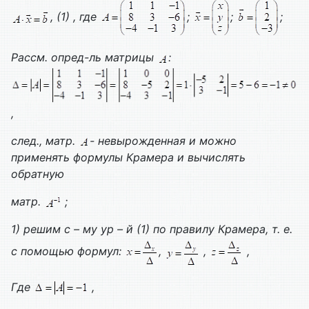
, (1) , где
;
;
;
Рассм. опред-ль матрицы
:
,
след., матр.
- невырожденная и можно
применять формулы Крамера и вычислять
обратную
матр.
;
1) решим с – му ур – й (1) по правилу Крамера, т. е.
с помощью формул:
,
,
,
Где
,