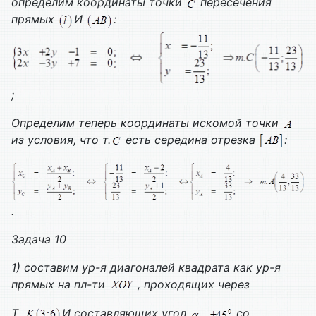
определим координаты точки
пересечения
прямых
И
:
;
Определим теперь координаты искомой точки
из условия, что т.
есть середина отрезка
:
.
Задача 10
1) составим ур-я диагоналей квадрата как ур-я
прямых на пл-ти
, проходящих через
Т.
И составляющих угол
со