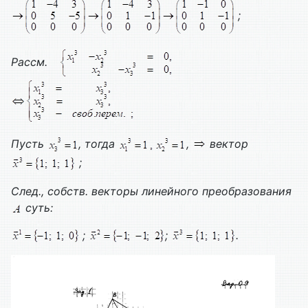
;
Рассм.
Пусть
, тогда
,
вектор
;
След., собств. векторы линейного преобразования
суть:
;
;
.