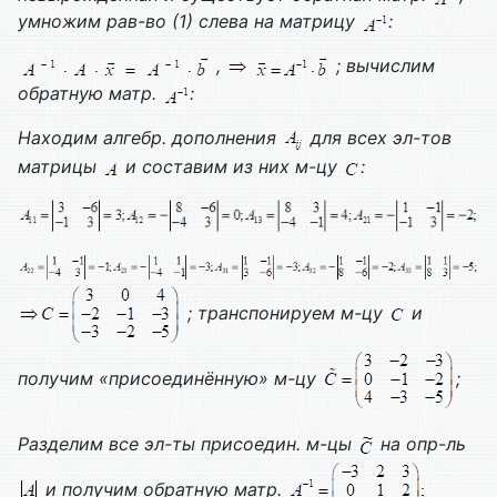
умножим рав-во (1) слева на матрицу
:
,
; вычислим
обратную матр.
:
Находим алгебр. дополнения
для всех эл-тов
матрицы
и составим из них м-цу
:
; транспонируем м-цу
и
получим «присоединённую» м-цу
;
Разделим все эл-ты присоедин. м-цы
на опр-ль
и получим обратную матр.