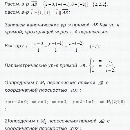
Рассм. в-р
рассм. в-р
;
Запишем канонические ур-я прямой
Как ур-я
прямой, проходящей через т. А параллельно
Вектору
:
;
Параметрические ур-я прямой
:
1)определим т.
пересечения прямой
с
координатной плоскостью
:
;
2)определим т.
пересечения прямой
с
координатной плоскостью
: