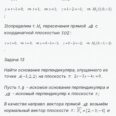
;
3)определим т.
пересечения прямой
с
координатной плоскостью
:
.
Задача 13
Найти основание перпендикуляра, опущенного из
точки
на плоскость
.
Пусть т.
- искомое основание перпендикуляра и
- искомый перпендикуляр к плоскости
;
В качестве направл. вектора прямой
возьмём
нормальный вектор плоскости
:
и