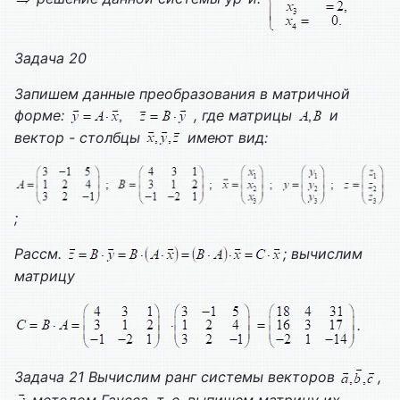
Задача 20
Запишем данные преобразования в матричной
форме:
, где матрицы
и
вектор - столбцы
имеют вид:
;
Рассм.
; вычислим
матрицу
.
Задача 21 Вычислим ранг системы векторов
,
методом Гаусса, т. е. выпишем матрицу их