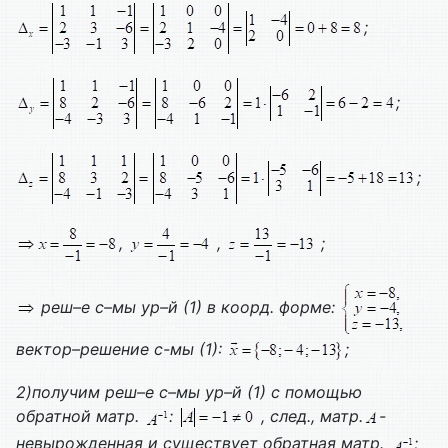
;
;
;
,
,
;
реш–е с–мы ур–й (1) в коорд. форме:
вектор–решение с-мы (1):
;
2)получим реш–е с–мы ур–й (1) с помощью
обратной матр.
:
, след., матр.
-
невырожденная и существует обратная матр.
;