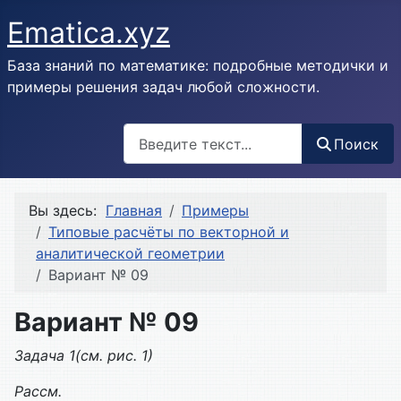
Ematica.xyz
База знаний по математике: подробные методички и
примеры решения задач любой сложности.
Поиск
Поиск
Вы здесь:
Главная
Примеры
Типовые расчёты по векторной и
аналитической геометрии
Вариант № 09
Вариант № 09
Задача 1(см. рис. 1)
Рассм.