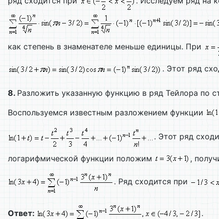
ряд сходится при
. Исследуем ряд на 
как степень в знаменателе меньше единицы. При
. Этот ряд сх
8.
Разложить указанную функцию в ряд Тейлора по 
Воспользуемся известным разложением функции
. Этот ряд сход
логарифмической функции положим
, полу
. Ряд сходится при
Ответ:
.