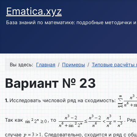
Ematica.xyz
База знаний по математике: подробные методички 
Вы здесь:
Главная
Примеры
Типовые расчёты 
Вариант № 23
1.
Исследовать числовой ряд на сходимость:
Так как
, то
. Ря
случае
. Следовательно, сходится и ряд с о