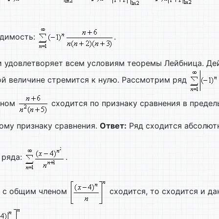
одимость:
.
 удовлетворяет всем условиям теоремы Лейбница. Дей
ой величине стремится к нулю. Рассмотрим ряд
еном
сходится по признаку сравнения в преде
ому признаку сравнения.
Ответ:
Ряд сходится абсолют
 ряда:
.
д с общим членом
сходится, то сходится и да