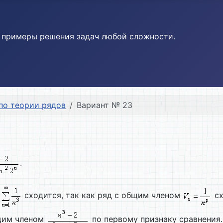
и примеры решения задач любой сложности.
по теории рядов
Вариант № 23
.
д
сходится, так как ряд с общим членом
сх
бщим членом
по первому признаку сравнения