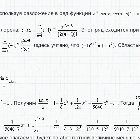
используя разложения в ряд функций
клорена:
. Этот ряд сходится пр
(здесь учтено, что
). Област
.
. Получим
. Тогда
емое слагаемое будет по абсолютной величине меньше,