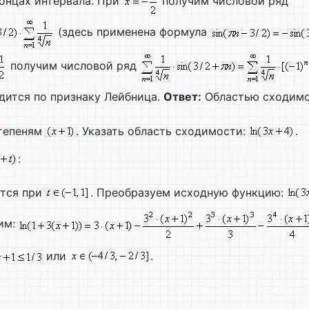
концах интервала. При
получим числовой ряд
(здесь применена формула
получим числовой ряд
одится по признаку Лейбница.
Ответ:
Областью сходимо
степеням
. Указать область сходимости:
.
:
ится при
. Преобразуем исходную функцию:
чим:
или
.