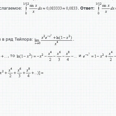
 слагаемое:
.
Ответ:
 в ряд Тейлора:
.
, то
и