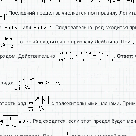
. Последний предел вычисляется пол правилу Лопит
 е.
или
. Следовательно, ряд сходится п
, который сходится по признаку Лейбница. При
 рядом. Действительно,
.
Ответ:
 ряда:
.
мотреть ряд
с положительными членами. Приме
. Ряд сходится, если этот предел будет м