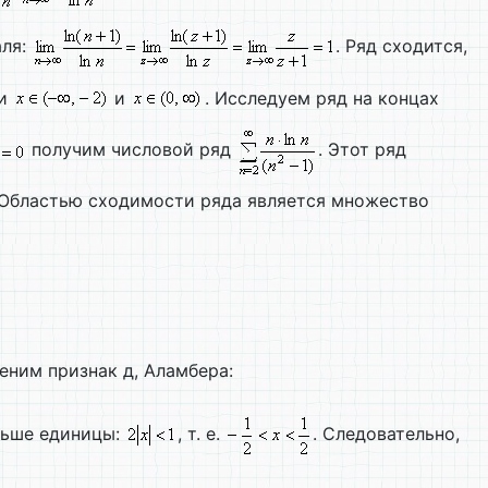
аля:
. Ряд сходится,
ри
и
. Исследуем ряд на концах
получим числовой ряд
. Этот ряд
Областью сходимости ряда является множество
ним признак д, Аламбера:
еньше единицы:
, т. е.
. Следовательно,