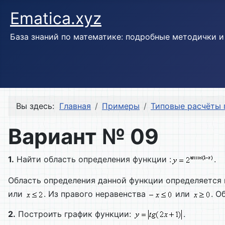
Ematica.xyz
База знаний по математике: подробные методички 
Вы здесь:
Главная
Примеры
Типовые расчёты 
Вариант № 09
1.
Найти область определения функции :
.
Область определения данной функции определяется
или
. Из правого неравенства
или
. О
2.
Построить график функции:
.