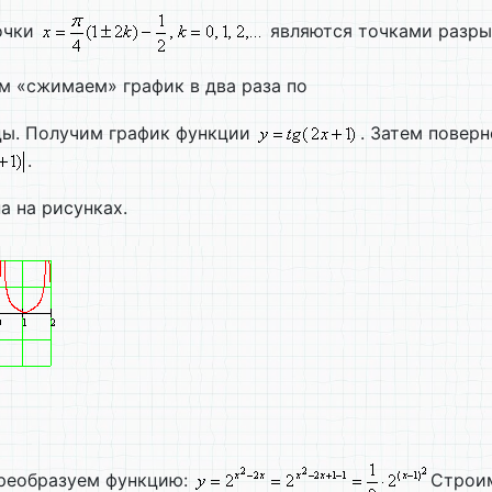
Точки
являются точками разры
ем «сжимаем» график в два раза по
ицы. Получим график функции
. Затем повер
.
 на рисунках.
Преобразуем функцию:
Строи