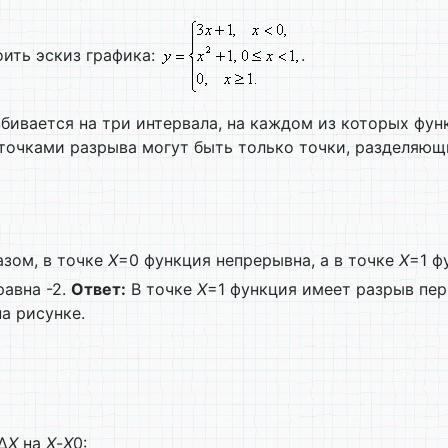
ить эскиз графика:
.
збивается на три интервала, на каждом из которых фу
точками разрыва могут быть только точки, разделяющ
азом, в точке
X
=0 функция непрерывна, а в точке
X
=1 ф
равна -2.
Ответ:
В точке
X
=1 функция имеет разрыв пер
а рисунке.
Δ
X
на
X
-
X
0: