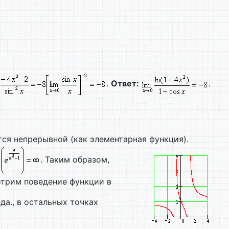
.
Ответ:
.
тся непрерывной (как элементарная функция).
. Таким образом,
отрим поведение функции в
да., в остальных точках