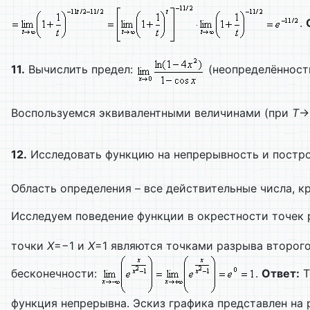
.
11.
Вычислить предел:
(неопределённость
Воспользуемся эквивалентными величинами (при
T
→
12.
Исследовать функцию на непрерывность и постро
Область определения – все действительные числа, 
Исследуем поведение функции в окрестности точек 
точки
X
=−1 и
X
=1 являются точками разрыва второго
бесконечности:
.
Ответ:
Т
функция непрерывна. Эскиз графика представлен на 