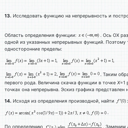
13.
Исследовать функцию на непрерывность и постро
Область определения функции:
. Ось ОХ ра
одной из указанных непрерывных функций. Поэтому 
односторонние пределы:
. Таким обр
первого рода. Величина скачка функции в точке
X
=1 
точках она непрерывна. Эскиз графика представлен н
14.
Исходя из определения производной, найти
:
.
По определению
. Заменим 