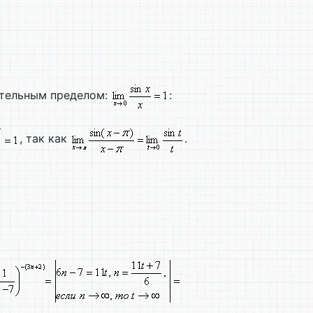
ательным пределом:
:
, так как
.