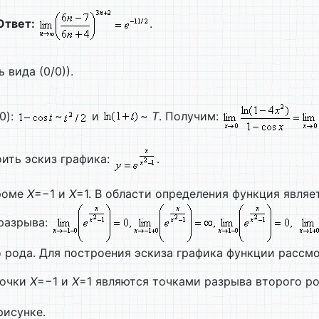
Ответ:
.
 вида (0/0)).
0):
~
и
~
T
. Получим:
ить эскиз графика:
.
кроме
X
=−1 и
X
=1. В области определения функция являе
разрыва:
 рода. Для построения эскиза графика функции рассм
очки
X
=−1 и
X
=1 являются точками разрыва второго ро
рисунке.