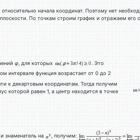
 относительно начала координат. Поэтому нет необхо
 плоскости. По точкам строим график и отражаем его 
ачений
φ
, для которых
. Это
этом интервале функция возрастает от 0 до 2
ейти к декартовым координатам. Тогда получим
иус которой равен 1, а центр находится в точке
 и знаменатель на
, получим: