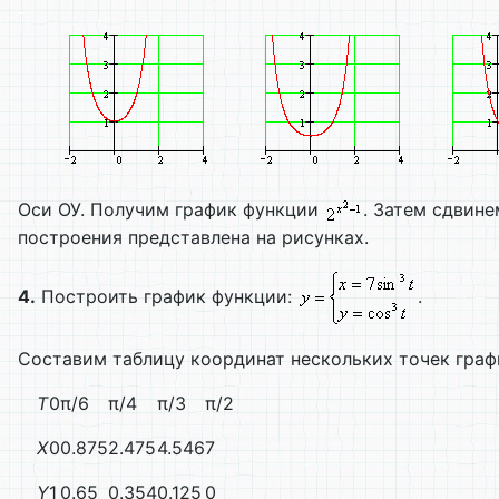
Оси ОУ. Получим график функции
. Затем сдвин
построения представлена на рисунках.
4.
Построить график функции:
.
Составим таблицу координат нескольких точек графи
T
0
π/6
π/4
π/3
π/2
X
0
0.875
2.475
4.546
7
Y
1
0.65
0.354
0.125
0