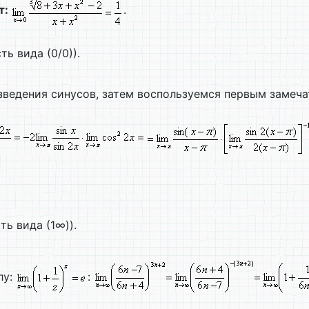
т:
.
ь вида (0/0)).
зведения синусов, затем воспользуемся первым замеч
ь вида (1∞)).
лу:
: