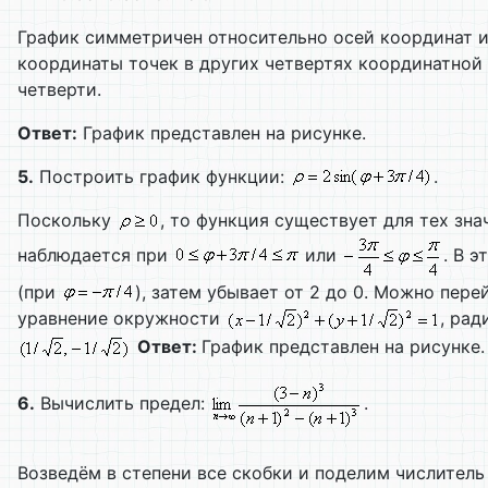
График симметричен относительно осей координат и
координаты точек в других четвертях координатной
четверти.
Ответ:
График представлен на рисунке.
5.
Построить график функции:
.
Поскольку
, то функция существует для тех зн
наблюдается при
или
. В 
(при
), затем убывает от 2 до 0. Можно пер
уравнение окружности
, рад
Ответ:
График представлен на рисунке.
6.
Вычислить предел:
.
Возведём в степени все скобки и поделим числитель