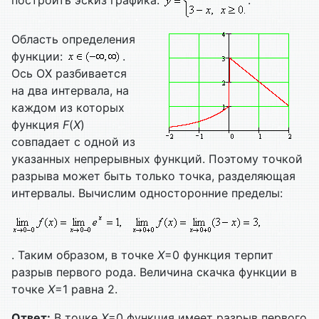
Область определения
функции:
.
Ось ОХ разбивается
на два интервала, на
каждом из которых
функция
F
(
X
)
совпадает с одной из
указанных непрерывных функций. Поэтому точкой
разрыва может быть только точка, разделяющая
интервалы. Вычислим односторонние пределы:
. Таким образом, в точке
X
=0 функция терпит
разрыв первого рода. Величина скачка функции в
точке
X
=1 равна 2.
Ответ:
В точке
X
=0 функция имеет разрыв первого