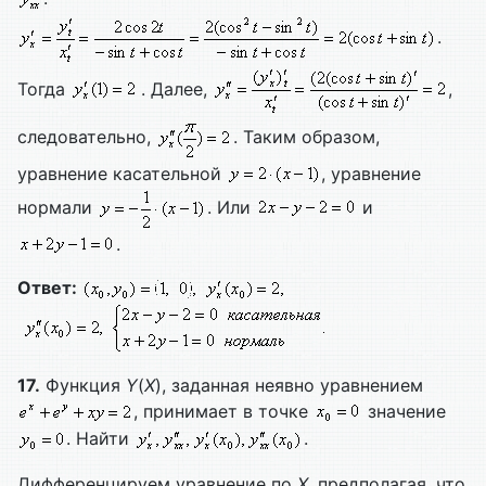
.
Тогда
. Далее,
,
следовательно,
. Таким образом,
уравнение касательной
, уравнение
нормали
. Или
и
.
Ответ:
17.
Функция
Y
(
X
), заданная неявно уравнением
, принимает в точке
значение
. Найти
.
Дифференцируем уравнение по
X
, предполагая, что