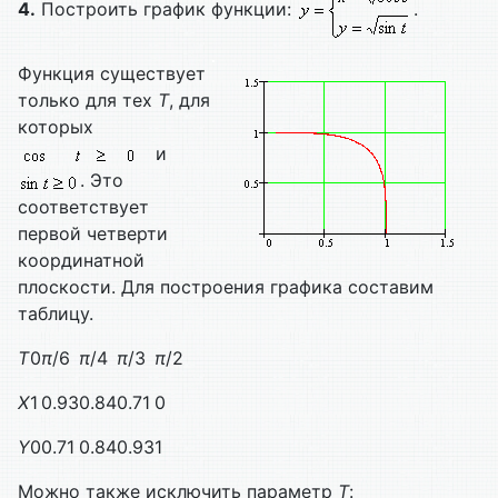
4.
Построить график функции:
.
Функция существует
только для тех
T
, для
которых
и
. Это
соответствует
первой четверти
координатной
плоскости. Для построения графика составим
таблицу.
T
0
π
/6
π
/4
π
/3
π
/2
X
1
0.93
0.84
0.71
0
Y
0
0.71
0.84
0.93
1
Можно также исключить параметр
T
: