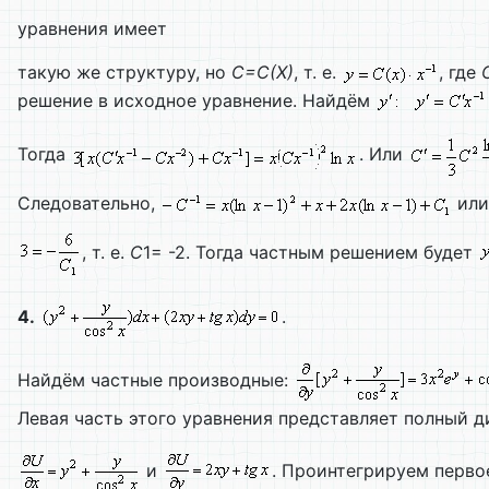
уравнения имеет
такую же структуру, но
C=
C(
X)
, т. е.
, где
решение в исходное уравнение. Найдём
Тогда
. Или
Следовательно,
ил
, т. е.
C
1= -2. Тогда частным решением будет
4.
.
Найдём частные производные:
Левая часть этого уравнения представляет полный
и
. Проинтегрируем перво