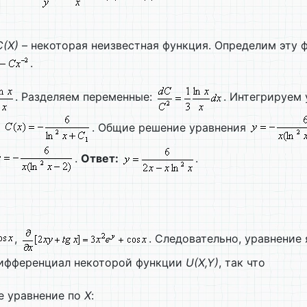
C(
X)
– некоторая неизвестная функция. Определим эту 
.
. Разделяем переменные:
. Интегрируем
и
. Общие решение уравнения
.
Ответ:
.
,
. Следовательно, уравнение
 дифференциал некоторой функции
U(
X,
Y)
, так что
е уравнение по
X
: