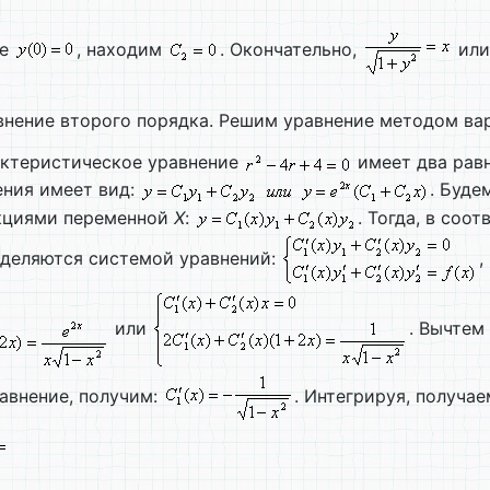
ие
, находим
. Окончательно,
ил
нение второго порядка. Решим уравнение методом ва
ктеристическое уравнение
имеет два рав
ения имеет вид:
. Буде
кциями переменной
Х
:
. Тогда, в со
еделяются системой уравнений:
,
или
. Вычтем
равнение, получим:
. Интегрируя, получае