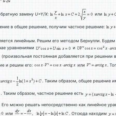
 обратную замену
U=
Y/
X
:
или
чение в общее решение, получим частное решение:
вляется линейным. Решим его методом Бернулли. Будем
чае уравнениями
и
(произвольная постоянная добавляется при решении в
ие и решим его:
или
. То
. Таким образом, общее решение и
. Таким образом, частное решение есть
и. Его можно решать непосредственно как линейное ур
или
. Отсюда находим