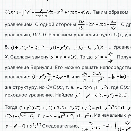
. Таким образом,
уравнением. С одной стороны
. С д
уравнению,
DU
=0. Решением уравнения будет U(x, y)
5.
Уравнен
X
. Сделаем замену
. Тогда
. Полу
уравнение Бернулли. Его можно решать непосредств
уравнение:
или
же структуру, но
C
=
C
(
X
)
, т. е.
, где
C
(
X
)
исходное уравнение. Найдём
.
Тогда
и
. Из начальных 
Следовательно,