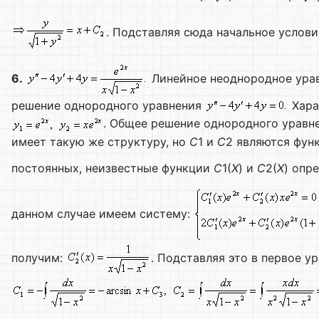
. Подставляя сюда начальное услов
6.
Линейное неоднородное урав
решение однородного уравнения
Хара
. Общее решение однородного уравн
имеет такую же структуру, но
С
1 и
С
2 являются фун
постоянных, неизвестные функции
С
1(
Х
) и
С
2(
Х
) опр
данном случае имеем систему:
получим:
. Подставляя это в первое у