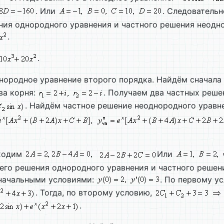
. Или
. Следовательн
ия однородного уравнения и частного решения неодн
.
.
днородное уравнение второго порядка. Найдём сначал
ва корня:
. Получаем два частных реше
. Найдём частное решение неоднородного уравне
аходим
Или
его решения однородного уравнения и частного решен
 начальными условиями:
. По первому 
. Тогда, по второму условию,
.