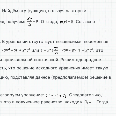
. Найдём эту функцию, пользуясь вторым
ия, получим:
. Отсюда,
. Согласно
 В уравнении отсутствует независимая переменная
или
. Это
ии произвольной постоянной. Решим однородное
ать, что решение исходного уравнения имеет такую
цию, подставляя данное (предполагаемое) решение в
тегрируем уравнение:
. Следовательно,
яя это в полученное равенство, находим
. Тогда