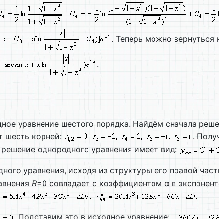
. Теперь можно вернуться
.
дное уравнение шестого порядка. Найдём сначала реш
 шесть корней:
. Полу
 решение однородного уравнения имеет вид:
ного уравнения, исходя из структуры его правой част
равнения
R
=0 совпадает с коэффициентом α в экспонен
. Подставим это в исходное уравнение: