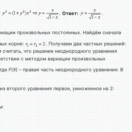
и
.
Ответ:
.
риации произвольных постоянных. Найдём сначала
ных корня:
. Получаем два частных решений:
м считать, что решение неоднородного уравнения
ответствии с методом вариации произвольных
 где
F
(
X
) – правая часть неоднородного уравнения. В
 из второго уравнения первое, умноженное на 2:
м: