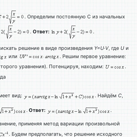
. Определим постоянную С из начальных
.
Ответ:
.
 искать решение в виде произведения
Y=
U∙
V
, где
U
и
или
. Решим первое уравнение:
торого уравнения). Потенцируя, находим:
.
гда
меет вид:
. Найдём
C
,
.
Ответ:
.
авнение, применяя метод вариации произвольной
. Будем предполагать, что решение исходного