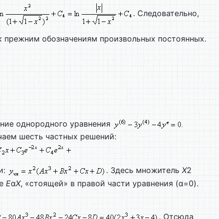
. Следовательно,
 к прежним обозначениям произвольных постоянных.
ение однородного уравнения
чаем шесть частных решений:
и:
. Здесь множитель
Х
2
те
E
α
X
, «стоящей» в правой части уравнения (α=0).
. Отсюда