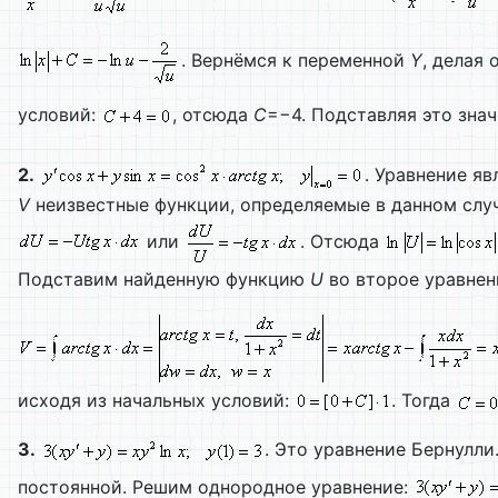
. Вернёмся к переменной
Y
, делая
условий:
, отсюда
C
=−4. Подставляя это зна
2.
. Уравнение я
V
неизвестные функции, определяемые в данном слу
или
. Отсюда
Подставим найденную функцию
U
во второе уравнен
исходя из начальных условий:
. Тогда
3.
. Это уравнение Бернулл
постоянной. Решим однородное уравнение: