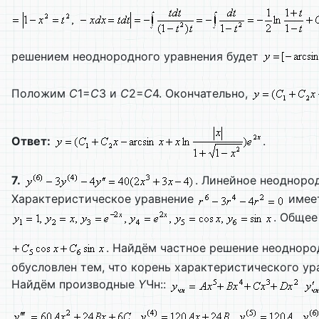
решением неоднородного уравнения будет
Положим
С
1=
С
3 и
С
2=
С
4. Окончательно,
Ответ:
.
7.
. Линейное неодноро
Характеристическое уравнение
имеет
. Общее
. Найдём частное решение неоднород
обусловлен тем, что корень характеристического у
Найдём производные
Y
Чн::