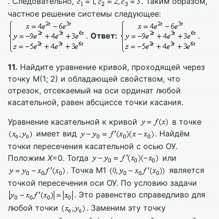
. Следовательно,
. Таким образом,
частное решение системы следующее:
.
Ответ:
.
11.
Найдите уравнение кривой, проходящей через
точку M(1; 2) и обладающей свойством, что
отрезок, отсекаемый на оси ординат любой
касательной, равен абсциссе точки касания.
Уравнение касательной к кривой
в точке
имеет вид
. Найдём
точки пересечения касательной с осью ОУ.
Положим
X
=0. Тогда
или
. Точка М1
является
точкой пересечения оси ОУ. По условию задачи
. Это равенство справедливо для
любой точки
. Заменим эту точку