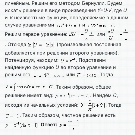
линейным. Решим его методом Бернулли. Будем
искать решение в виде произведения
Y=
U∙
V
, где
U
и
V
неизвестные функции, определяемые в данном
случае уравнениями
и
.
Решим первое уравнение:
или
. Отсюда
(произвольная постоянная
добавляется при решении второго уравнения).
Потенцируя, находим:
. Подставим
найденную функцию
U
во второе уравнение и
решим его:
или
. Тогда
. Таким образом, общее
решение имеет вид:
. Найдём
C
,
исходя из начальных условий:
. Тогда
. Таким образом, частное решение есть
.
Ответ:
.