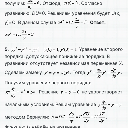
получим:
. Отсюда,
. Согласно
уравнению,
DU
=0. Решением уравнения будет U(x,
y)=C. В данном случае
.
Ответ:
.
5.
Уравнение второго
порядка, допускающее понижение порядка. В
уравнении отсутствует независимая переменная
X
.
Сделаем замену
. Тогда
.
Получим уравнение первого порядка:
. Решение
не удовлетворяет
начальным условиям. Решим уравнение
методом Бернулли:
.
Функцию
U
найдём из уравнения