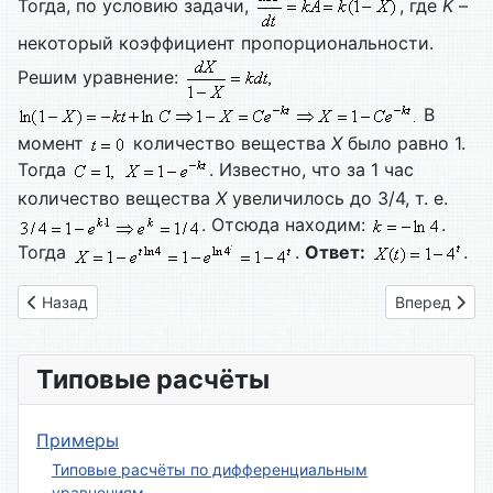
Тогда, по условию задачи,
, где
K
–
некоторый коэффициент пропорциональности.
Решим уравнение:
В
момент
количество вещества
Х
было равно 1.
Тогда
. Известно, что за 1 час
количество вещества
Х
увеличилось до 3/4, т. е.
. Отсюда находим:
.
Тогда
.
Ответ:
.
Предыдущий: Вариант № 11
Следующий: 
Назад
Вперед
Типовые расчёты
Примеры
Типовые расчёты по дифференциальным
уравнениям