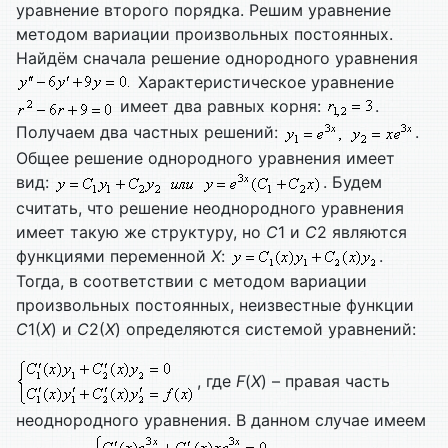
уравнение второго порядка. Решим уравнение
методом вариации произвольных постоянных.
Найдём сначала решение однородного уравнения
Характеристическое уравнение
имеет два равных корня:
.
Получаем два частных решений:
.
Общее решение однородного уравнения имеет
вид:
. Будем
считать, что решение неоднородного уравнения
имеет такую же структуру, но
С
1 и
С
2 являются
функциями переменной
Х
:
.
Тогда, в соответствии с методом вариации
произвольных постоянных, неизвестные функции
С
1(
Х
) и
С
2(
Х
) определяются системой уравнений:
, где
F
(
X
) – правая часть
неоднородного уравнения. В данном случае имеем