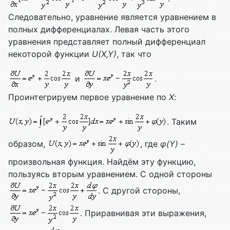
Следовательно, уравнение является уравнением в
полных дифференциалах. Левая часть этого
уравнения представляет полный дифференциал
некоторой функции
U(
X,
Y)
, так что
и
.
Проинтегрируем первое уравнение по
X
:
. Таким
образом,
, где
φ(
Y)
–
произвольная функция. Найдём эту функцию,
пользуясь вторым уравнением. С одной стороны
. С другой стороны,
. Приравнивая эти выражения,