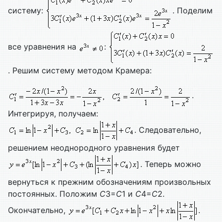
систему:
. Поделим
все уравнения на
:
. Решим систему методом Крамера:
.
Интегрируя, получаем:
. Следовательно,
решением неоднородного уравнения будет
. Теперь можно
вернуться к прежним обозначениям произвольных
постоянных. Положим
С
3=
С
1 и
С
4=
С
2.
Окончательно,
.