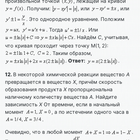
произвольной точкой
, лежащей на кривой
. Получим:
, или
, или
. Это однородное уравнение. Положим
. Тогда
. Или
. Найдём
C
, учитывая,
что кривая проходит через точку М(1, 2):
. Таким образом,
.
Ответ:
.
12.
В некоторой химической реакции вещество
А
превращается в вещество
Х
, причём скорость
образования продукта
Х
пропорциональна
наличному количеству вещества
А.
Найдите
зависимость
Х
От времени, если в начальный
момент
, а по истечении одного часа в
.
Очевидно, что в любой момент
.