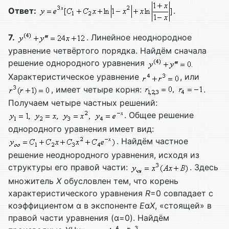
Ответ:
.
7.
. Линейное неоднородное
уравнение четвёртого порядка. Найдём сначала
решение однородного уравнения
Характеристическое уравнение
, или
, имеет четыре корня:
.
Получаем четыре частных решений:
. Общее решение
однородного уравнения имеет вид:
. Найдём частное
решение неоднородного уравнения, исходя из
структуры его правой части:
. Здесь
множитель
Х
обусловлен тем, что корень
характеристического уравнения
R
=0 совпадает с
коэффициентом α в экспоненте
E
α
X
, «стоящей» в
правой части уравнения (α=0). Найдём