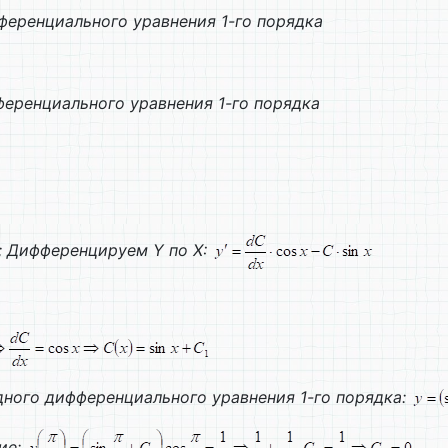
еренциального уравнения 1-го порядка
еренциального уравнения 1-го порядка
; Дифференцируем
Y
по
X
:
ного дифференциального уравнения 1-го порядка:
ие: