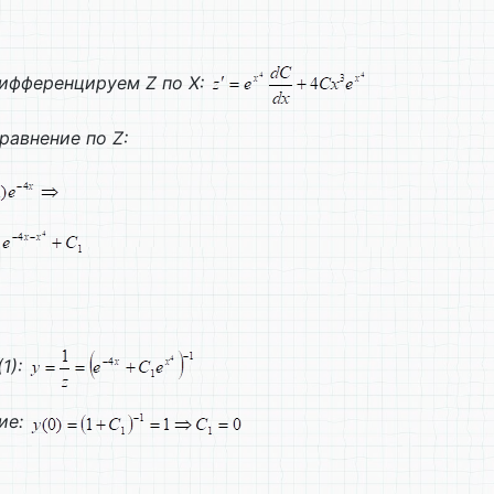
ифференцируем
Z
по
X
:
уравнение по
Z
:
1):
ие: