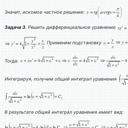
Значит, искомое частное решение:
Задача 3
. Решить дифференциальное уравнение
Применим подстановку
Тогда:
Интегрируя, получим общий интеграл уравнения
В результате общий интеграл уравнения имеет вид: