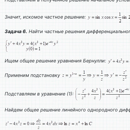
Значит, искомое частное решение:
Задача 6.
Найти частные решения дифференциальног
Ищем общее решение уравнения Бернулли:
Применим подстановку
Подставляем в уравнение (1):
Найдем общее решение линейного однородного дифф