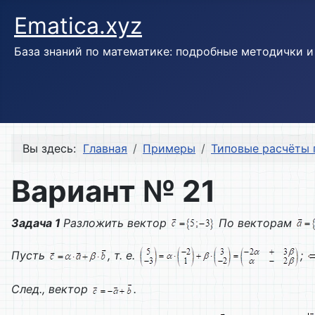
Ematica.xyz
База знаний по математике: подробные методички 
Вы здесь:
Главная
Примеры
Типовые расчёты 
Вариант № 21
Задача 1
Разложить вектор
По векторам
Пусть
, т. е.
;
След., вектор
.