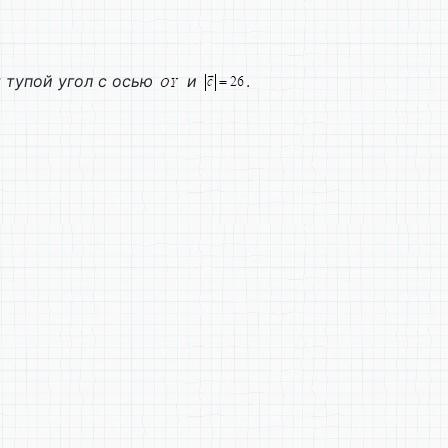
 тупой угол с осью
и
.