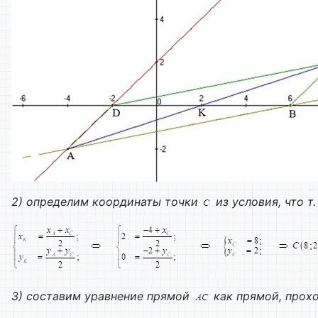
2) определим координаты точки
из условия, что т.
3) составим уравнение прямой
как прямой, прох