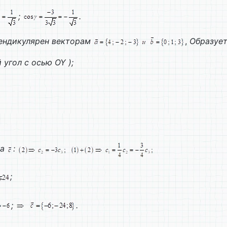
;
.
пендикулярен векторам
,
Образует
 угол с осью
OY
);
ра
:
;
;
.