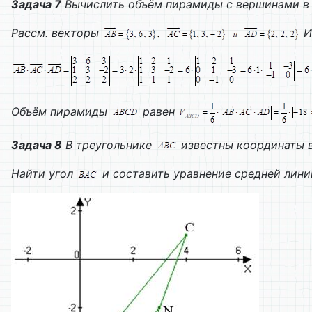
Задача 7
Вычислить объём пирамиды с вершинами в
Рассм. векторы
И
Объём пирамиды
равен
Задача 8
В треугольнике
известны координаты 
Найти угол
и составить уравнение средней лини