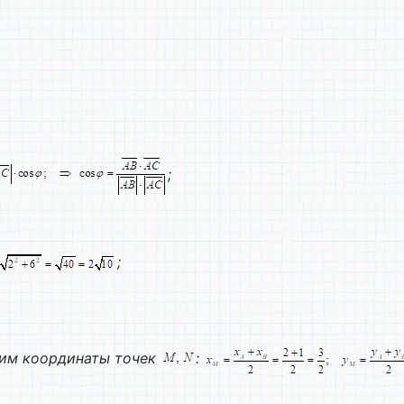
;
;
лим координаты точек
: