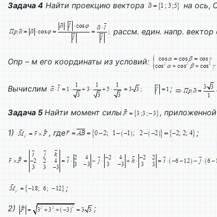
Задача 4
Найти проекцию вектора
на ось
,
рассм. един. напр. вектор
Опр – м его координаты из условий:
Вычислим
;
Задача 5
Найти момент силы
, приложенной
1)
, где
;
;
2)
;