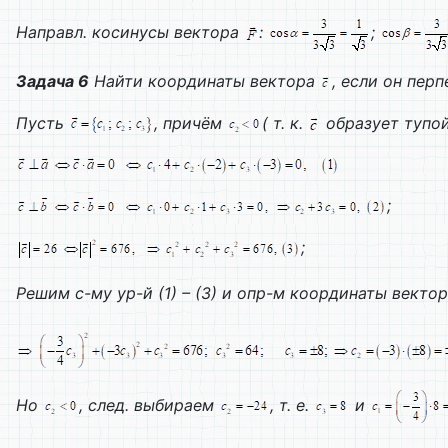
Направл. косинусы вектора
:
;
Задача 6
Найти координаты вектора
, если он пер
Пусть
, причём
( т. к.
образует тупой
;
;
Решим с-му ур-й (1) – (3) и опр-м координаты векто
Но
, след. выбираем
, т. е.
и