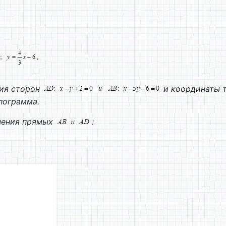
.
ия сторон
и координаты т
лограмма.
чения прямых
: