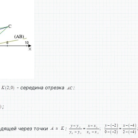
- середина отрезка
:
;
одящей через точки
: