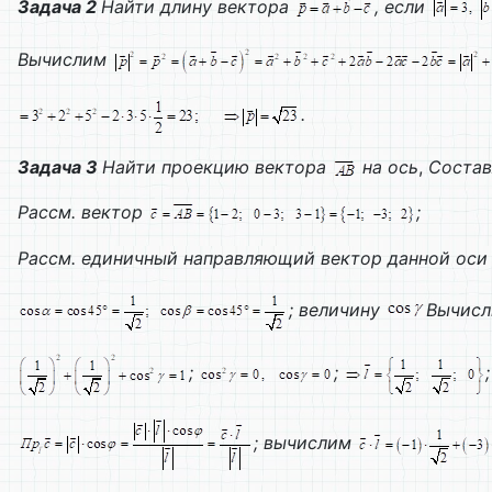
Задача 2
Найти длину вектора
, если
Вычислим
.
Задача 3
Найти проекцию вектора
на ось
,
Состав
Рассм. вектор
;
Рассм. единичный направляющий вектор данной ос
; величину
Вычисл
;
;
;
; вычислим