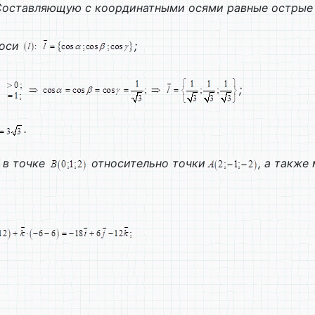
Составляющую с координатными осями равные острые 
 оси
;
;
.
 в точке
относительно точки
, а также