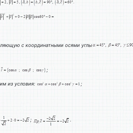
ляющую с координатными осями углы
и
;
им из условия:
;
;
.