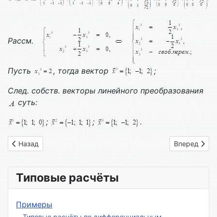
Рассм.
Пусть
, тогда вектор
;
След. собств. векторы линейного преобразования
суть:
;
;
.
Предыдущий: Вариант № 17
Следующий: 
Назад
Вперед
Типовые расчёты
Примеры
Типовые расчёты по дифференциальным