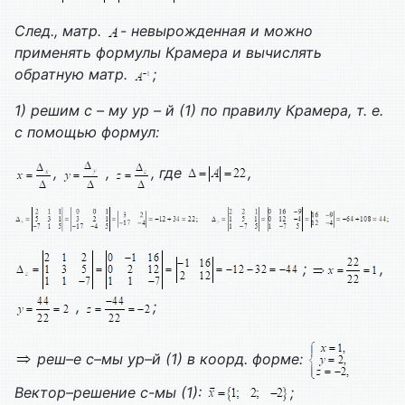
След., матр.
- невырожденная и можно
применять формулы Крамера и вычислять
обратную матр.
;
1) решим с – му ур – й (1) по правилу Крамера, т. е.
с помощью формул:
,
,
, где
,
;
,
,
;
реш–е с–мы ур–й (1) в коорд. форме:
Вектор–решение с-мы (1):
;