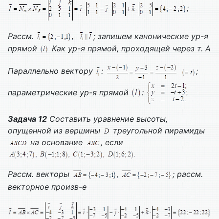
;
Рассм.
; запишем канонические ур-я
прямой
Как ур-я прямой, проходящей через т. А
Параллельно вектору
:
;
параметрические ур-я прямой
:
Задача 12
Составить уравнение высоты,
опущенной из вершины
треугольной пирамиды
на основание
, если
Рассм. векторы
; рассм.
векторное произв-е