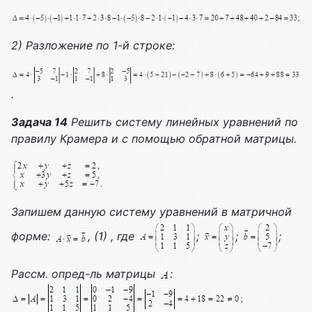
2)
Разложение по 1-й строке:
.
Задача 14
Решить систему линейных уравнений по
правилу Крамера и с помощью обратной матрицы.
Запишем данную систему уравнений в матричной
форме:
, (1) , где
;
;
;
Рассм. опред-ль матрицы
: