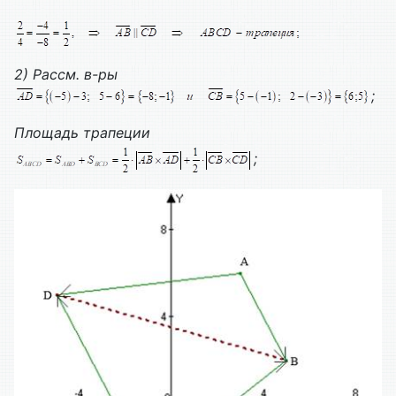
2) Рассм. в-ры
;
Площадь трапеции
;