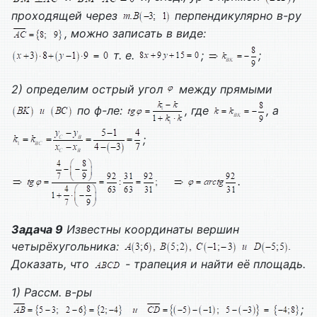
проходящей через
перпендикулярно в-ру
, можно записать в виде:
т. е.
;
;
2) определим острый угол
между прямыми
по ф-ле:
, где
, а
;
.
Задача 9
Известны координаты вершин
четырёхугольника:
Доказать, что
- трапеция и найти её площадь.
1)
Рассм. в-ры
;