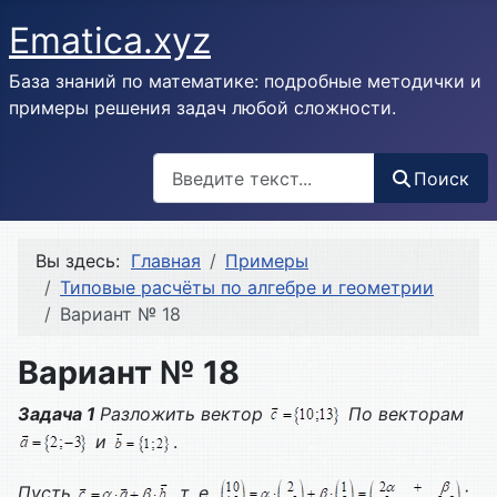
Ematica.xyz
База знаний по математике: подробные методички и
примеры решения задач любой сложности.
Поиск
Поиск
Вы здесь:
Главная
Примеры
Типовые расчёты по алгебре и геометрии
Вариант № 18
Вариант № 18
Задача 1
Разложить вектор
По векторам
и
.
Пусть
, т. е.
;