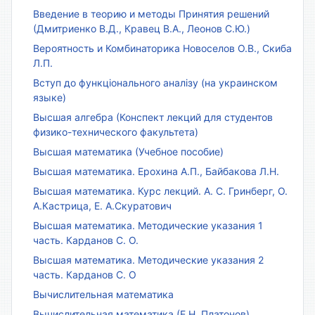
Введение в теорию и методы Принятия решений
(Дмитриенко В.Д., Кравец В.А., Леонов С.Ю.)
Вероятность и Комбинаторика Новоселов О.В., Скиба
Л.П.
Вступ до функціонального аналізу (на украинском
языке)
Высшая алгебра (Конспект лекций для студентов
физико-технического факультета)
Высшая математика (Учебное пособие)
Высшая математика. Ерохина А.П., Байбакова Л.Н.
Высшая математика. Курс лекций. А. С. Гринберг, О.
А.Кастрица, Е. А.Скуратович
Высшая математика. Методические указания 1
часть. Карданов С. О.
Высшая математика. Методические указания 2
часть. Карданов С. О
Вычислительная математика
Вычислительная математика (Е.Н. Платонов)