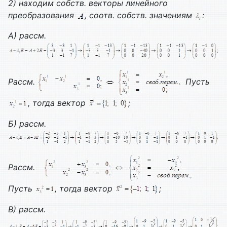
2) находим собств. векторы линейного
преобразования
, соотв. собств. значениям
:
А) рассм.
Рассм.
Пусть
, тогда вектор
;
Б) рассм.
Рассм.
Пусть
, тогда вектор
;
В) рассм.