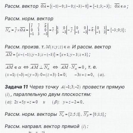
Рассм. вектор
;
Рассм. норм. вектор
Рассм. произв. т.
И рассм. вектор
;
, т. е.
Задача 11
Через точку
провести прямую
, параллельную двум плоскостям:
.
Рассм. норм. векторы
;
Рассм. направл. вектор прямой
: