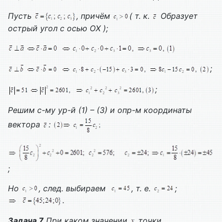
Пусть
, причём
( т. к.
Образует
острый угол с осью
OX
);
;
;
Решим с-му ур-й (1) – (3) и опр-м координаты
вектора
:
;
Но
, след. выбираем
, т. е.
;
.
Задача 7
При каком значении
точки