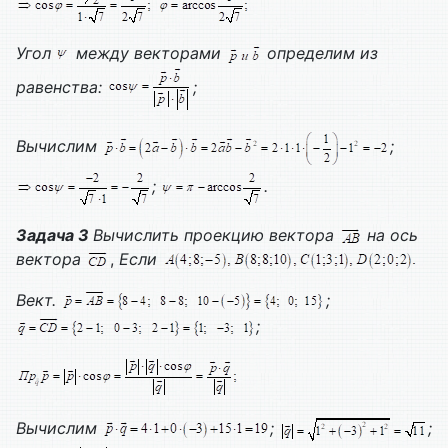
Угол
между векторами
определим из
равенства:
;
Вычислим
;
;
.
Задача 3
Вычислить проекцию вектора
на ось
вектора
,
Если
Вект.
;
;
Вычислим
;
;