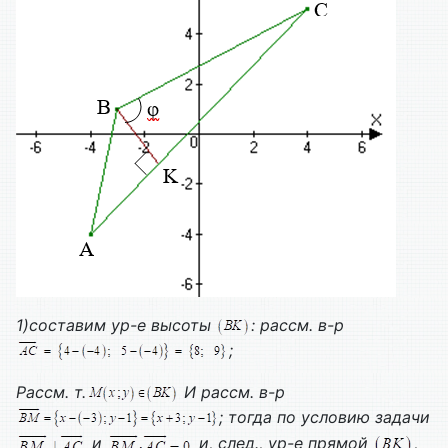
1)составим ур-е высоты
: рассм. в-р
;
Рассм. т.
И рассм. в-р
; тогда по условию задачи
и
и, след., ур-е прямой
,