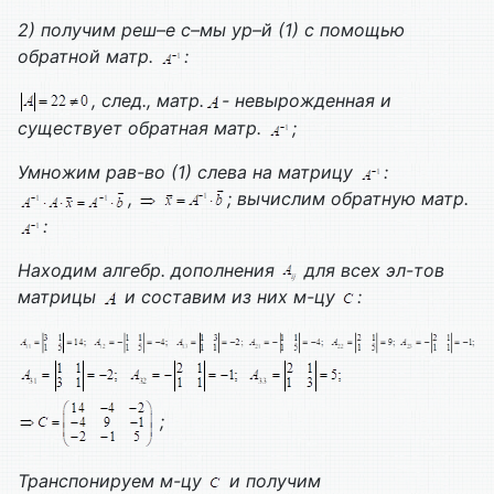
2) получим реш–е с–мы ур–й (1) с помощью
обратной матр.
:
, след., матр.
- невырожденная и
существует обратная матр.
;
Умножим рав-во (1) слева на матрицу
:
,
; вычислим обратную матр.
:
Находим алгебр. дополнения
для всех эл-тов
матрицы
и составим из них м-цу
:
;
Транспонируем м-цу
и получим