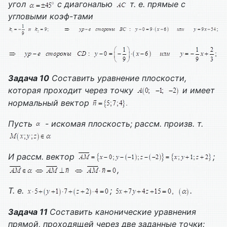
угол
с диагональю
т. е. прямые с
угловыми коэф-тами
Задача 10
Составить уравнение плоскости,
которая проходит через точку
и имеет
нормальный вектор
Пусть
- искомая плоскость; рассм. произв. т.
И рассм. вектор
;
,
Т. е.
;
.
Задача 11
Составить канонические уравнения
прямой, проходящей через две заданные точки: