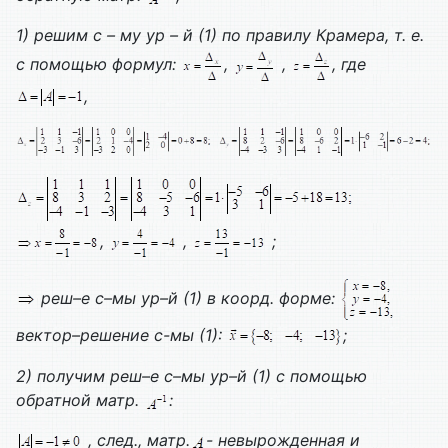
1) решим с – му ур – й (1) по правилу Крамера, т. е.
с помощью формул:
,
,
, где
,
,
,
;
реш–е с–мы ур–й (1) в коорд. форме:
вектор–решение с-мы (1):
;
2) получим реш–е с–мы ур–й (1) с помощью
обратной матр.
:
, след., матр.
- невырожденная и