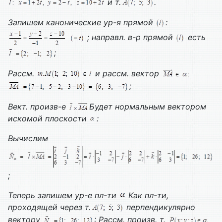
и т.
.
Запишем канонические ур-я прямой
:
; направл. в-р прямой
есть
;
Рассм.
и рассм. вектор
;
Вект. произв-е
Будет нормальным вектором
искомой плоскости
:
Вычислим
;
Теперь запишем ур-е пл-ти
Как пл-ти,
проходящей через т.
перпендикулярно
вектору
:
Рассм. произв. т.