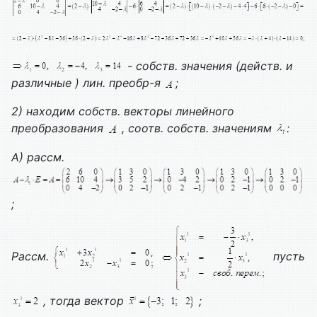
- собств. значения (действ. и
различные ) лин. преобр-я
;
2) находим собств. векторы линейного
преобразования
, соотв. собств. значениям
:
А) рассм.
;
Рассм.
пусть
, тогда вектор
;