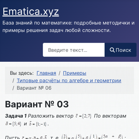
Ematica.xyz
База знаний по математике: подробные методички и
примеры решения задач любой сложности.
Поиск
Поиск
Вы здесь:
Главная
Примеры
Типовые расчёты по алгебре и геометрии
Вариант № 06
Вариант № 03
Задача 1
Разложить вектор
По векторам
и
.
Пусть
, т. е.
;