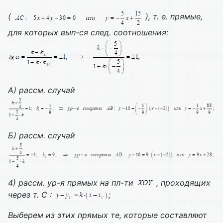
(
), т. е. прямые,
для которых вып-ся след. соотношения:
А) рассм. случай
Б) рассм. случай
4) рассм. ур-я прямых на пл-ти
, проходящих
через т. С :
;
Выберем из этих прямых те, которые составляют