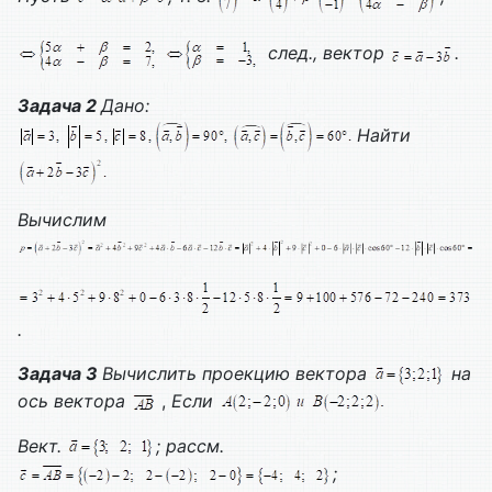
след., вектор
.
Задача 2
Дано:
Найти
Вычислим
.
Задача 3
Вычислить проекцию вектора
на
ось вектора
,
Если
Вект.
; рассм.
;