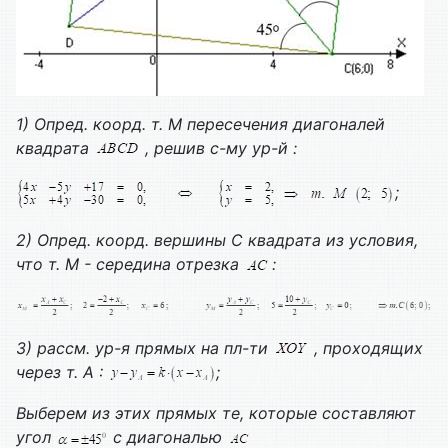
1) Опред. коорд. т. М пересечения диагоналей
квадрата
, решив с-му ур-й :
;
2) Опред. коорд. вершины С квадрата из условия,
что т. М - середина отрезка
:
3) рассм. ур-я прямых на пл-ти
, проходящих
через т. А :
;
Выберем из этих прямых те, которые составляют
угол
с диагональю