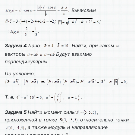
Вычислим
;
;
.
Задача 4
Дано:
Найти, при каком
векторы
Будут взаимно
перпендикулярны.
По условию,
,
Т. е.
.
Задача 5
Найти момент силы
,
приложенной в точке
относительно точки
, а также модуль и направляющие
косинусы вектора силы