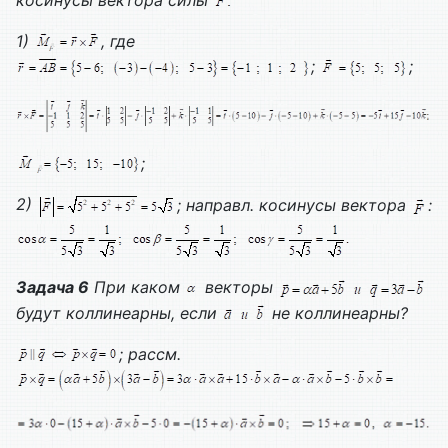
1)
, где
;
;
;
2)
; направл. косинусы вектора
:
Задача 6
При каком
векторы
будут коллинеарны, если
не коллинеарны?
; рассм.