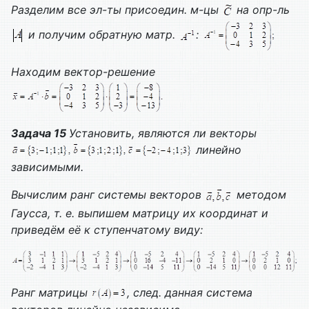
Разделим все эл-ты присоедин. м-цы
на опр-ль
и получим обратную матр.
:
Находим вектор-решение
Задача 15
Установить, являются ли векторы
линейно
зависимыми.
Вычислим ранг системы векторов
методом
Гаусса, т. е. выпишем матрицу их координат и
приведём её к ступенчатому виду:
Ранг матрицы
, след. данная система