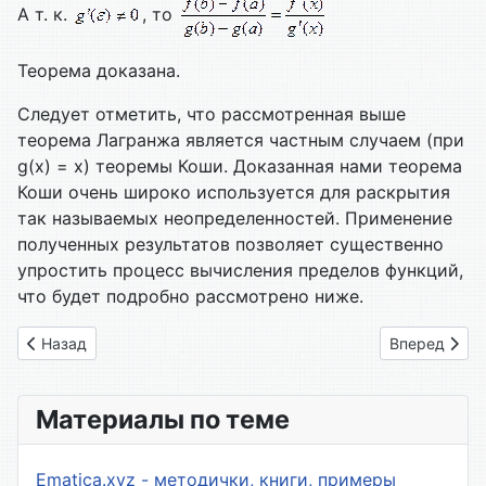
А т. к.
, то
Теорема доказана.
Следует отметить, что рассмотренная выше
теорема Лагранжа является частным случаем (при
g(x) = x) теоремы Коши. Доказанная нами теорема
Коши очень широко используется для раскрытия
так называемых неопределенностей. Применение
полученных результатов позволяет существенно
упростить процесс вычисления пределов функций,
что будет подробно рассмотрено ниже.
Предыдущий: 18. Теорема Лагранжа
Следующий: 
Назад
Вперед
Материалы по теме
Ematica.xyz - методички, книги, примеры