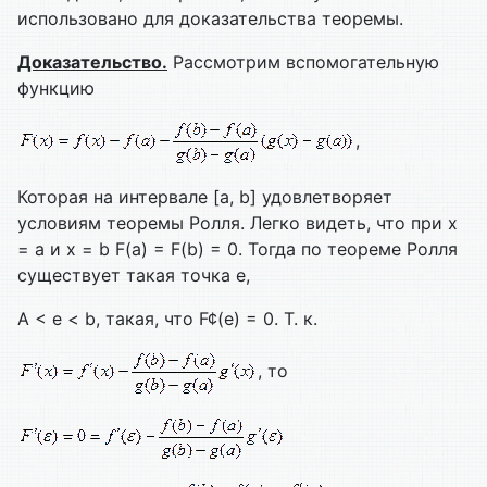
использовано для доказательства теоремы.
Доказательство.
Рассмотрим вспомогательную
функцию
,
Которая на интервале [a, b] удовлетворяет
условиям теоремы Ролля. Легко видеть, что при х
= а и х = b F(a) = F(b) = 0. Тогда по теореме Ролля
существует такая точка e,
A < e < b, такая, что F¢(e) = 0. Т. к.
, то