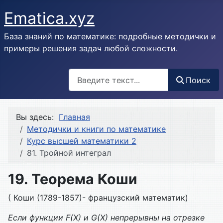
Ematica.xyz
База знаний по математике: подробные методички и
примеры решения задач любой сложности.
Поиск
Поиск
Вы здесь:
Главная
Методички и книги по математике
Курс высшей математики 2
81. Тройной интеграл
19. Теорема Коши
( Коши (1789-1857)- французский математик)
Если функции
F(
X) и
G(
X) непрерывны на отрезке