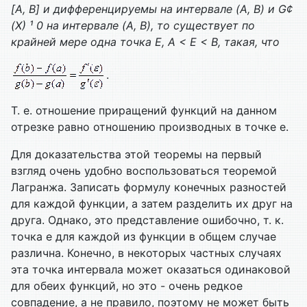
[
A,
B] и дифференцируемы на интервале (
A,
B) и
G
¢
(
X)
¹ 0 на интервале (
A,
B), то существует по
крайней мере одна точка
E,
A <
E <
B, такая, что
.
Т. е. отношение приращений функций на данном
отрезке равно отношению производных в точке e.
Для доказательства этой теоремы на первый
взгляд очень удобно воспользоваться теоремой
Лагранжа. Записать формулу конечных разностей
для каждой функции, а затем разделить их друг на
друга. Однако, это представление ошибочно, т. к.
точка e для каждой из функции в общем случае
различна. Конечно, в некоторых частных случаях
эта точка интервала может оказаться одинаковой
для обеих функций, но это - очень редкое
совпадение, а не правило, поэтому не может быть