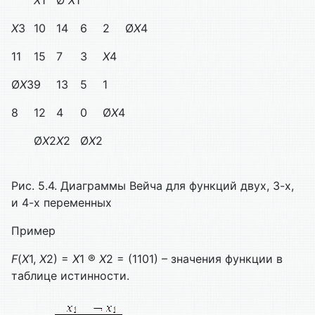
X
1
Ø
X
1
X
3
10
14
6
2
Ø
X
4
11
15
7
3
X
4
Ø
X
3
9
13
5
1
8
12
4
0
Ø
X
4
Ø
X
2
X
2
Ø
X
2
Рис. 5.4. Диаграммы Вейча для функций двух, 3-х,
и 4-х переменных
Пример
F
(
X
1,
X
2) =
X
1 ®
X
2 = (1101) – значения функции в
таблице истинности.