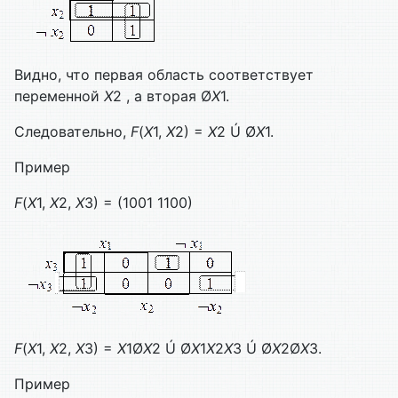
Видно, что первая область соответствует
переменной
X
2 , а вторая Ø
X
1.
Следовательно,
F
(
X
1,
X
2) =
X
2 Ú Ø
X
1.
Пример
F
(
X
1,
X
2,
X
3) = (1001 1100)
F
(
X
1,
X
2,
X
3) =
X
1Ø
X
2 Ú Ø
X
1
X
2
X
3 Ú Ø
X
2Ø
X
3.
Пример