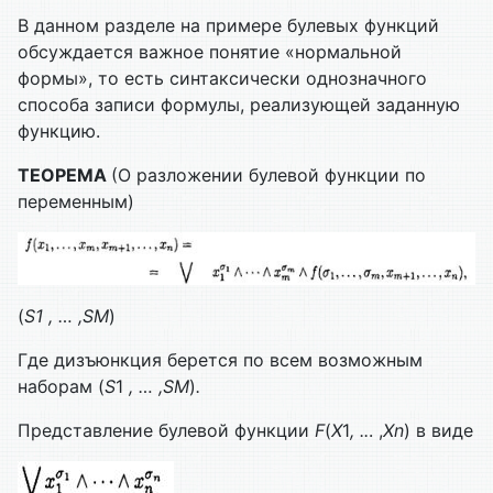
В данном разделе на примере булевых функций
обсуждается важное понятие «нормальной
формы», то есть синтаксически однозначного
способа записи фор­мулы, реализующей заданную
функцию.
ТЕОРЕМА
(О разложении булевой функции по
переменным)
(
S
1
, … ,
S
M
)
Где дизъюнкция берется по всем возможным
наборам (
S
1
, … ,
S
M
)
.
Представление булевой функции
F
(
X
1
, ..
. ,
Xn
) в виде