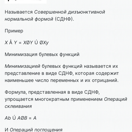
Называется
Совершенной дизъюнктивной
нормальной формой
(СДНФ).
Пример
X
Å
Y
=
X
Ø
Y
Ú Ø
Xy
Минимизация булевых функций
Минимизацией
булевых функций называется их
представление в виде СДНФ, которая содержит
наименьшее число переменных и их отрицаний.
Формула, представленная в виде СДНФ,
упрощается многократным применением
Операций
склеивания
Ab
Ú
A
Ø
B
=
A
И
Операций поглощения