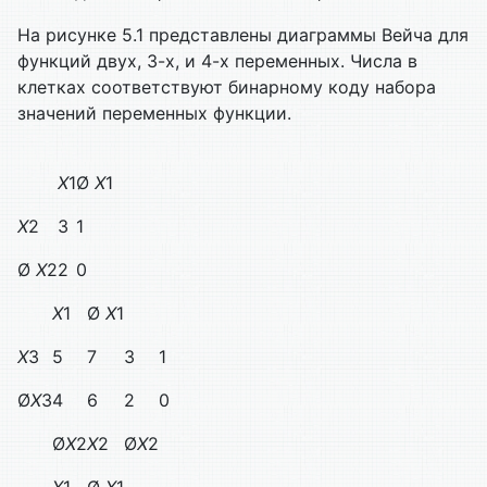
На рисунке 5.1 представлены диаграммы Вейча для
функций двух, 3-х, и 4-х переменных. Числа в
клетках соответствуют бинарному коду набора
значений переменных функции.
X
1
Ø
X
1
X
2
3
1
Ø
X
2
2
0
X
1
Ø
X
1
X
3
5
7
3
1
Ø
X
3
4
6
2
0
Ø
X
2
X
2
Ø
X
2