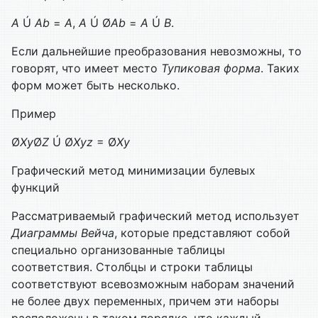
A
Ú
Ab
=
A
,
A
Ú Ø
Ab
=
A
Ú
B
.
Если дальнейшие преобразования невозможны, то
говорят, что имеет место
Тупиковая форма
. Таких
форм может быть несколько.
Пример
Ø
Xy
Ø
Z
Ú Ø
Xyz
= Ø
Xy
Графический метод минимизации булевых
функций
Рассматриваемый графический метод использует
Диаграммы Вейча
, которые представляют собой
специально организованные таблицы
соответствия. Столбцы и строки таблицы
соответствуют всевозможным наборам значений
не более двух переменных, причем эти наборы