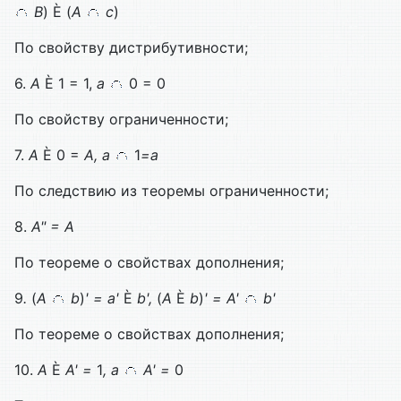
B
) È
(
А
с
)
По свойству дистрибутивности;
6.
A
È 1 = 1,
а
0 = 0
По свойству ограниченности;
7.
A
È
0 =
A, а
1
=а
По следствию из теоремы ограниченности;
8.
A" =
A
По теореме о свойствах дополнения;
9
.
(
А
b
)
' = a'
È
b',
(
A
È
b
)
' =
А
'
b'
По теореме о свойствах дополнения;
10.
A
È
A' =
1
, а
А' =
0