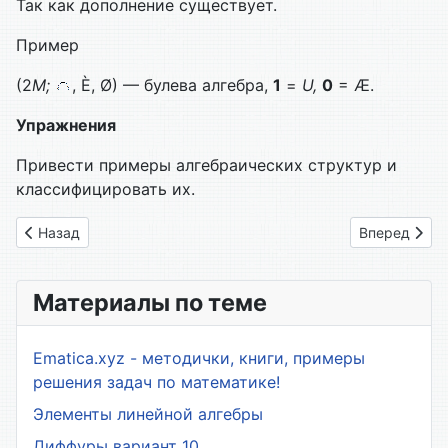
Так как дополнение существует.
Пример
(2
M;
, È, Ø) — булева алгебра,
1
=
U,
0
= Æ.
Упражнения
Привести примеры алгебраических структур и
классифицировать их.
Предыдущий: Глава 17. Векторные пространства
Следующий: 
Назад
Вперед
Материалы по теме
Ematica.xyz - методички, книги, примеры
решения задач по математике!
Элементы линейной алгебры
Диффуры вариант 10