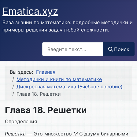
Ematica.xyz
База знаний по математике: подробные методички и
примеры решения задач любой сложности.
Поиск
Поиск
Вы здесь:
Главная
Методички и книги по математике
Дискретная математика (Учебное пособие)
Глава 18. Решетки
Глава 18. Решетки
Определения
Решетка —
Это множество
М
С двумя бинарными