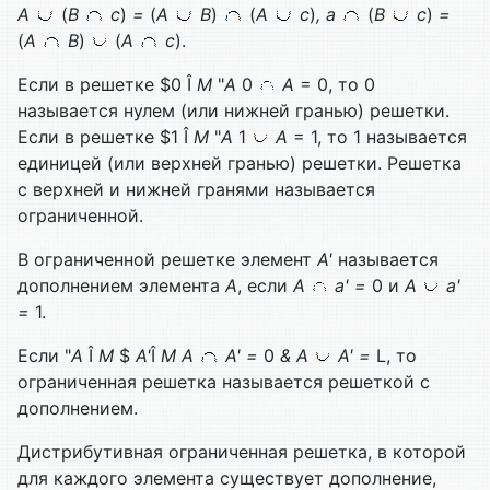
A
(
B
с
)
=
(
A
B
)
(
A
с
)
, а
(
B
с
)
=
(
А
B
)
(
А
с
).
Если в решетке $0 Î
М
"
А
0
А
= 0, то 0
называется нулем (или нижней гранью) решетки.
Если в решетке $1 Î
М
"
A
1
A
= 1, то 1 называется
единицей (или верхней гранью) решетки. Решетка
с верхней и нижней гранями называется
ограниченной.
В ограниченной решетке элемент
А'
называется
дополнением элемента
А
, если
А
а' =
0 и
A
а'
=
1.
Если "
A
Î
M
$
A'
Î
M
A
A' =
0
&
A
A' =
L, тo
ограниченная решетка называется решеткой с
дополнением.
Дистрибутивная ограниченная решетка, в которой
для каждого элемента суще­ствует дополнение,