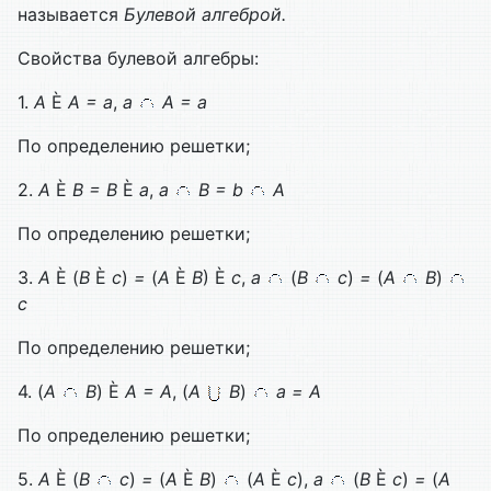
называется
Булевой алгеброй.
Свойства булевой алгебры:
1.
A
È
A = а
,
а
А = а
По определению решетки;
2.
A
È
B =
B
È
а
,
а
B = b
А
По определению решетки;
3.
A
È
(
B
È
с
)
=
(
A
È
B
) È
с
,
а
(
B
с
)
=
(
А
B
)
с
По определению решетки;
4. (
А
B
) È
A =
A
, (
A
B
)
а =
A
По определению решетки;
5.
A
È
(
B
с
)
=
(
A
È
B
)
(
A
È
с
),
а
(
B
È
с
)
=
(
А