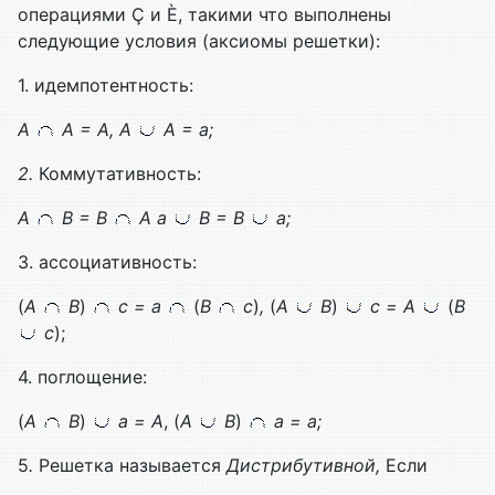
операциями Ç и È, такими что выполнены
следующие условия (аксиомы решетки):
1. идемпотентность:
А
А =
A,
A
A = а;
2.
Коммутативность:
А
B =
B
A а
B =
B
а;
3. ассоциативность:
(
А
B
)
с = а
(
B
с
)
,
(
A
B
)
с =
A
(
B
с
);
4. поглощение:
(
A
B
)
а =
A
, (
A
B
)
а = а;
5
.
Решетка называется
Дистрибутивной,
Если