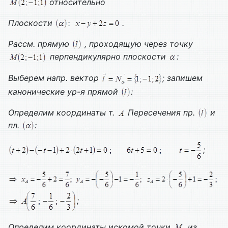
относительно
Плоскости
.
Рассм. прямую
, проходящую через точку
перпендикулярно плоскости
:
Выберем напр. вектор
; запишем
канонические ур-я прямой
:
Определим координаты т.
Пересечения пр.
и
пл.
:
;
;
Определим координаты искомой точки
из