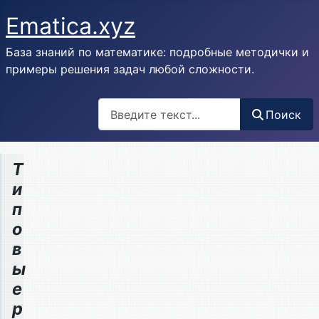
Ematica.xyz
База знаний по математике: подробные методички и
примеры решения задач любой сложности.
Поиск
Поиск
Т
и
п
о
в
ы
е
р