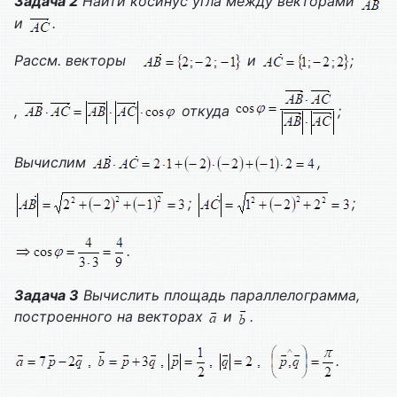
Задача 2
Найти косинус угла между векторами
и
.
Рассм. векторы
и
;
,
откуда
;
Вычислим
,
;
;
.
Задача 3
Вычислить площадь параллелограмма,
построенного на векторах
и
.
.