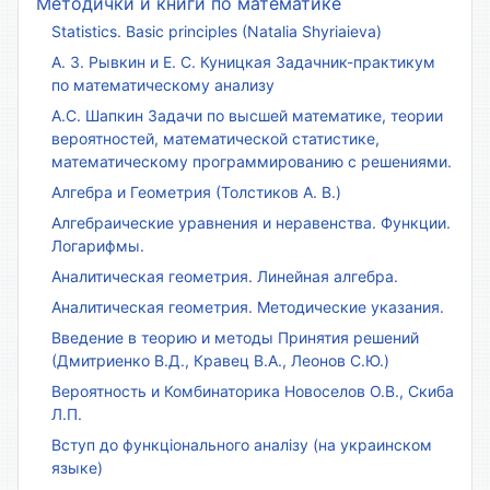
Методички и книги по математике
Statistics. Basic principles (Natalia Shyriaieva)
А. З. Рывкин и Е. С. Куницкая Задачник-практикум
по математическому анализу
А.С. Шапкин Задачи по высшей математике, теории
вероятностей, математической статистике,
математическому программированию с решениями.
Алгебра и Геометрия (Толстиков А. В.)
Алгебраические уравнения и неравенства. Функции.
Логарифмы.
Аналитическая геометрия. Линейная алгебра.
Аналитическая геометрия. Методические указания.
Введение в теорию и методы Принятия решений
(Дмитриенко В.Д., Кравец В.А., Леонов С.Ю.)
Вероятность и Комбинаторика Новоселов О.В., Скиба
Л.П.
Вступ до функціонального аналізу (на украинском
языке)