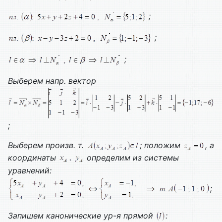
;
;
;
Выберем напр. вектор
;
Выберем произв. т.
; положим
, а
координаты
определим из системы
уравнений:
;
Запишем канонические ур-я прямой
: