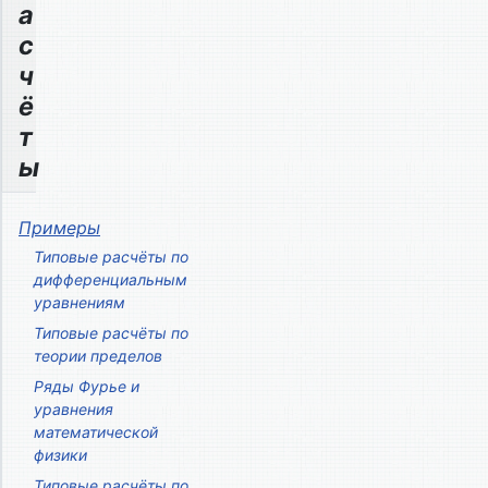
а
с
ч
ё
т
ы
Примеры
Типовые расчёты по
дифференциальным
уравнениям
Типовые расчёты по
теории пределов
Ряды Фурье и
уравнения
математической
физики
Типовые расчёты по