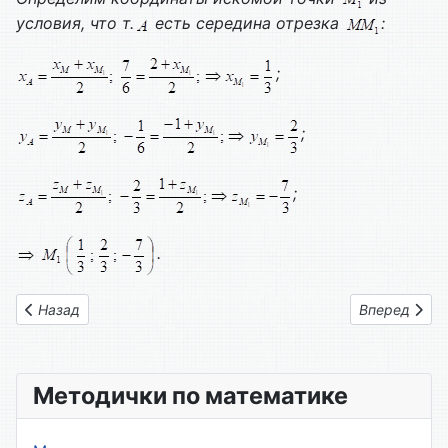
условия, что т.
есть середина отрезка
:
;
;
;
.
Предыдущий: Вариант № 17
Следующий: 
Назад
Вперед
Методички по математике