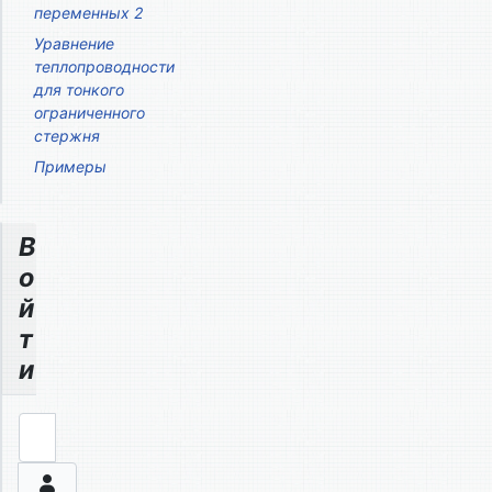
переменных 2
Уравнение
теплопроводности
для тонкого
ограниченного
стержня
Примеры
В
о
й
т
и
Логин