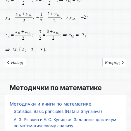
;
;
.
Предыдущий: Вариант № 15
Следующий: 
Назад
Вперед
Методички по математике
Методички и книги по математике
Statistics. Basic principles (Natalia Shyriaieva)
А. З. Рывкин и Е. С. Куницкая Задачник-практикум
по математическому анализу