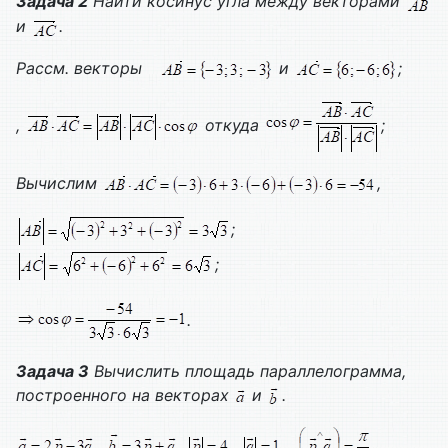
Задача 2
Найти косинус угла между векторами
и
.
Рассм. векторы
и
;
,
откуда
;
Вычислим
,
;
;
.
Задача 3
Вычислить площадь параллелограмма,
построенного на векторах
и
.
.