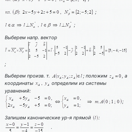
;
;
Выберем напр. вектор
;
Выберем произв. т.
; положим
, а
координаты
определим из системы
уравнений:
;
Запишем канонические ур-я прямой
:
.