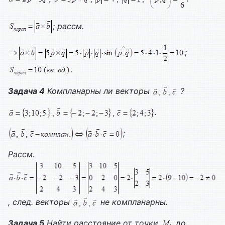
; рассм.
;
.
Задача 4
Компланарны ли векторы
?
.
;
Рассм.
, след. векторы
не компланарны.
Задача 5
Найти расстояние от точки
до