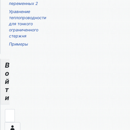
переменных 2
Уравнение
теплопроводности
для тонкого
ограниченного
стержня
Примеры
В
о
й
т
и
Логин