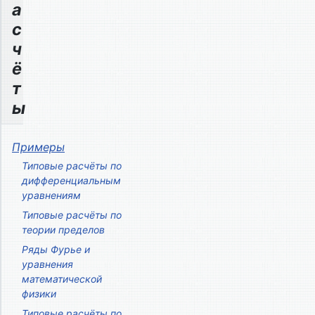
а
с
ч
ё
т
ы
Примеры
Типовые расчёты по
дифференциальным
уравнениям
Типовые расчёты по
теории пределов
Ряды Фурье и
уравнения
математической
физики
Типовые расчёты по