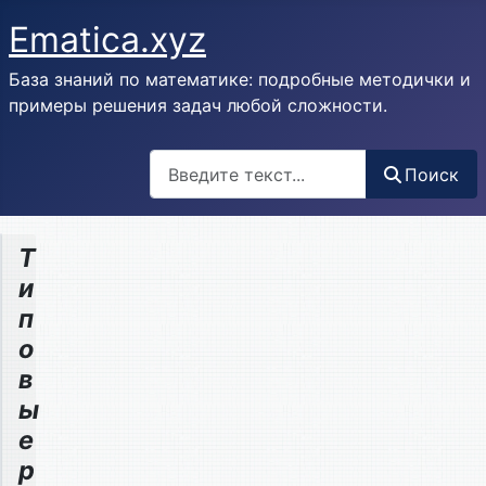
Ematica.xyz
База знаний по математике: подробные методички и
примеры решения задач любой сложности.
Поиск
Поиск
Т
и
п
о
в
ы
е
р