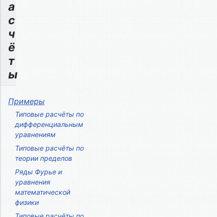
а
с
ч
ё
т
ы
Примеры
Типовые расчёты по
дифференциальным
уравнениям
Типовые расчёты по
теории пределов
Ряды Фурье и
уравнения
математической
физики
Типовые расчёты по