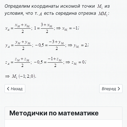
Определим координаты искомой точки
из
условия, что т.
есть середина отрезка
:
;
;
;
.
Предыдущий: Вариант № 09
Следующий: 
Назад
Вперед
Методички по математике