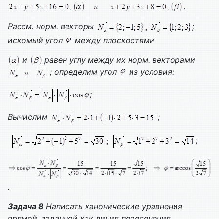
.
Рассм. норм. векторы
;
искомый угол
между плоскостями
и
равен углу между их норм. векторами
; определим угол
из условия:
;
Вычислим
;
;
.
Задача 8
Написать канонические уравнения
прямой, заданной как линия пересечения