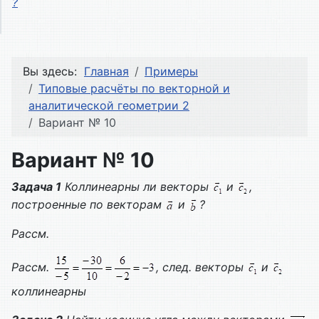
?
Вы здесь:
Главная
Примеры
Типовые расчёты по векторной и
аналитической геометрии 2
Вариант № 10
Вариант № 10
Задача 1
Коллинеарны ли векторы
и
,
построенные по векторам
и
?
Рассм.
Рассм.
, след. векторы
и
коллинеарны