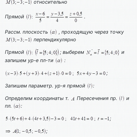
относительно
Прямой
.
Рассм. плоскость
, проходящую через точку
перпендикулярно
Прямой
; выберем
и
запишем ур-е пл-ти
:
;
Запишем параметр. ур-я прямой
:
Определим координаты т.
Пересечения пр.
и
пл.
:
;
;