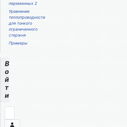
переменных 2
Уравнение
теплопроводности
для тонкого
ограниченного
стержня
Примеры
В
о
й
т
и
Логин