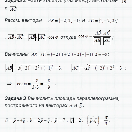
Задача 2
Найти косинус угла между векторами
и
.
Рассм. векторы
и
;
,
откуда
;
Вычислим
;
;
.
Задача 3
Вычислить площадь параллелограмма,
построенного на векторах
и
.
.