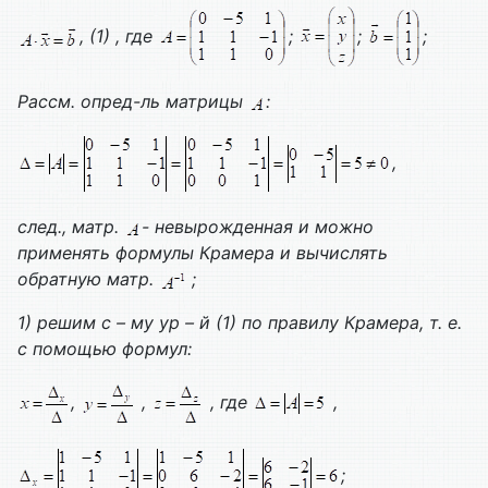
, (1) , где
;
;
;
Рассм. опред-ль матрицы
:
,
след., матр.
- невырожденная и можно
применять формулы Крамера и вычислять
обратную матр.
;
1) решим с – му ур – й (1) по правилу Крамера, т. е.
с помощью формул:
,
,
, где
,
;