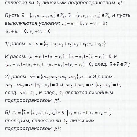
является ли
линейным подпространством
:
Пусть
,
, и пусть
выполняются условия:
;
1) рассм.
И рассм.
и
, след.
;
2) рассм.
И рассм.
и
,
след.
, и след.,
является линейным
подпространством
.
Б)
проверим, является ли
линейным
подпространством
: