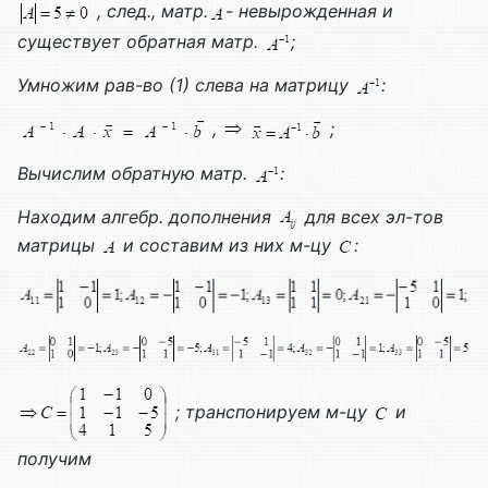
, след., матр.
- невырожденная и
существует обратная матр.
;
Умножим рав-во (1) слева на матрицу
:
,
;
Вычислим обратную матр.
:
Находим алгебр. дополнения
для всех эл-тов
матрицы
и составим из них м-цу
:
; транспонируем м-цу
и
получим