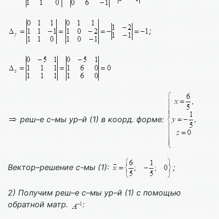
;
реш–е с–мы ур–й (1) в коорд. форме:
Вектор–решение с-мы (1):
;
2)
Получим реш–е с–мы ур–й (1) с помощью
обратной матр.
: