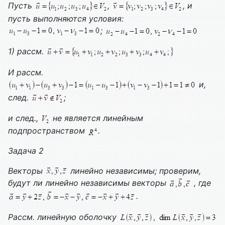
Пусть
,
, и
пусть выполняются условия:
;
1) рассм.
И рассм.
и,
след.
;
и след.,
не является линейным
подпространством
.
Задача 2
Векторы
линейно независимы; проверим,
будут ли линейно независимы векторы
, где
.
Рассм. линейную оболочку