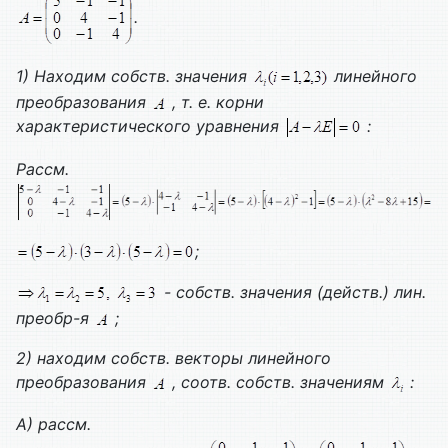
.
1) Находим собств. значения
линейного
преобразования
, т. е. корни
характеристического уравнения
:
Рассм.
;
- собств. значения (действ.) лин.
преобр-я
;
2) находим собств. векторы линейного
преобразования
, соотв. собств. значениям
:
А) рассм.