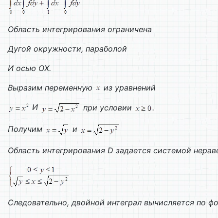
Область интегрирования ограничена
Дугой окружности, параболой
И осью
OX
.
Выразим переменную
из уравнений
И
при условии
.
Получим
и
Область интегрирования
D
задается системой нерав
Следовательно, двойной интеграл вычисляется по ф