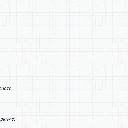
енств
ормуле: