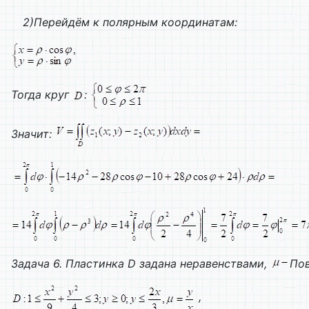
2)Перейдём к полярным координатам:
Тогда круг
:
Значит:
Задача 6. Пластинка
D
задана неравенствами,
Пов
,