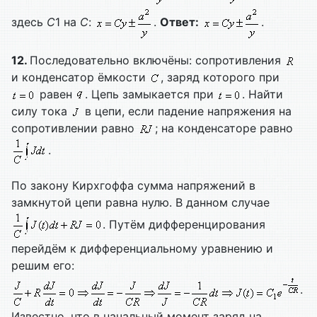
здесь
C
1 на
C
:
.
Ответ:
.
12.
Последовательно включёны: сопротивления
и конденсатор ёмкости
, заряд которого при
равен
. Цепь замыкается при
. Найти
силу тока
в цепи, если падение напряжения на
сопротивлении равно
; на конденсаторе равно
.
По закону Кирхгоффа сумма напряжений в
замкнутой цепи равна нулю. В данном случае
. Путём дифференцирования
перейдём к дифференциальному уравнению и
решим его:
.
Известно, что в начальный момент заряд на