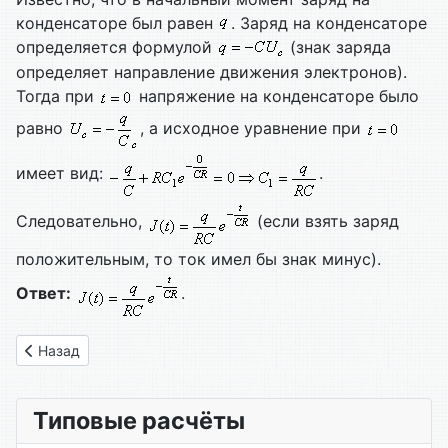
конденсаторе был равен
. Заряд на конденсаторе
определяется формулой
(знак заряда
определяет направление движения электронов).
Тогда при
напряжение на конденсаторе было
равно
, а исходное уравнение при
имеет вид:
.
Следовательно,
(если взять заряд
положительным, то ток имел бы знак минус).
Ответ:
.
Предыдущий: Вариант № 24
Назад
Типовые расчёты