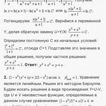
. Получим:
или
.
Потенцируем:
. Вернёмся к переменной
Y
, делая обратную замену
U=
Y/
X
:
.
Определим постоянную С из начальных условий:
, отсюда
C
=1. Подставляя это значение в
общее решение, получим частное решение:
.
Ответ:
.
2.
. Уравнение
является линейным. Решим его методом Бернулли.
Будем искать решение в виде произведения
Y=
U∙
V
,
где
U
и
V
неизвестные функции, определяемые в
данном случае уравнениями
и