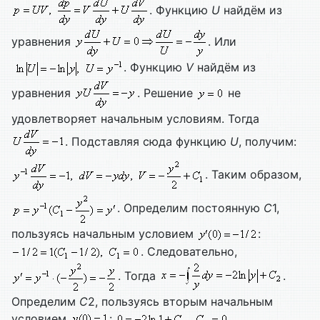
. Функцию
U
найдём из
уравнения
. Или
. Функцию
V
найдём из
уравнения
. Решение
не
удовлетворяет начальным условиям. Тогда
. Подставляя сюда функцию
U
, получим:
. Таким образом,
. Определим постоянную
C
1,
пользуясь начальным условием
:
. Следовательно,
. Тогда
.
Определим
C
2, пользуясь вторым начальным
условием
:
.