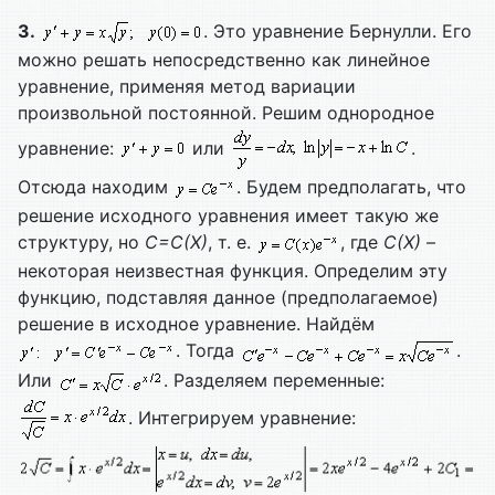
3.
. Это уравнение Бернулли. Его
можно решать непосредственно как линейное
уравнение, применяя метод вариации
произвольной постоянной. Решим однородное
уравнение:
или
.
Отсюда находим
. Будем предполагать, что
решение исходного уравнения имеет такую же
структуру, но
C=
C(
X)
, т. е.
, где
C(
X)
–
некоторая неизвестная функция. Определим эту
функцию, подставляя данное (предполагаемое)
решение в исходное уравнение. Найдём
. Тогда
.
Или
. Разделяем переменные:
. Интегрируем уравнение: