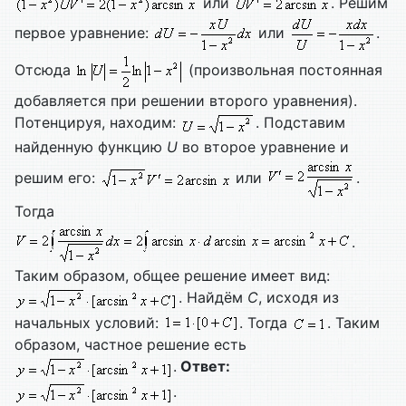
или
. Решим
первое уравнение:
или
.
Отсюда
(произвольная постоянная
добавляется при решении второго уравнения).
Потенцируя, находим:
. Подставим
найденную функцию
U
во второе уравнение и
решим его:
или
.
Тогда
.
Таким образом, общее решение имеет вид:
. Найдём
C
, исходя из
начальных условий:
. Тогда
. Таким
образом, частное решение есть
.
Ответ:
.