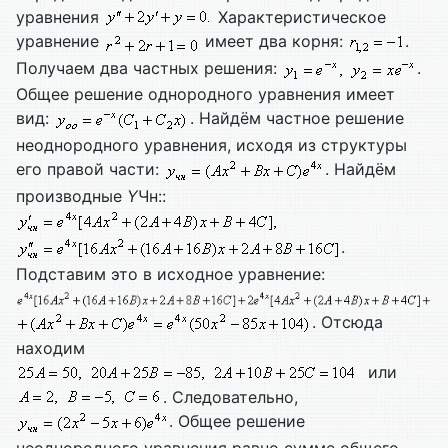
уравнения
Характеристическое
уравнение
имеет два корня:
.
Получаем два частных решения:
.
Общее решение однородного уравнения имеет
вид:
. Найдём частное решение
неоднородного уравнения, исходя из структуры
его правой части:
. Найдём
производные
Y
Чн::
.
Подставим это в исходное уравнение:
. Отсюда
находим
или
. Следовательно,
. Общее решение
неоднородного уравнения равно сумме общего