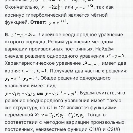
Окончательно,
или
, так как
косинус гиперболический является чётной
функцией.
Ответ:
.
6.
Линейное неоднородное уравнение
второго порядка. Решим уравнение методом
вариации произвольных постоянных. Найдём
сначала решение однородного уравнения
Характеристическое уравнение
имеет два
корня:
. Получаем два частных решения:
. Общее решение однородного
уравнения имеет вид:
. Будем считать, что
решение неоднородного уравнения имеет такую
же структуру, но
С
1 и
С
2 являются функциями
переменной
Х
:
. Тогда, в
соответствии с методом вариации произвольных
постоянных, неизвестные функции
С
1(
Х
) и
С
2(
Х
)