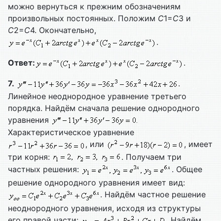
можно вернуться к прежним обозначениям
произвольных постоянных. Положим
С
1=
С
3 и
С
2=
С
4. Окончательно,
.
Ответ:
.
7.
.
Линейное неоднородное уравнение третьего
порядка. Найдём сначала решение однородного
уравнения
Характеристическое уравнение
, или
, имеет
три корня:
. Получаем три
частных решения:
. Общее
решение однородного уравнения имеет вид:
. Найдём частное решение
неоднородного уравнения, исходя из структуры
его правой части:
. Найдём