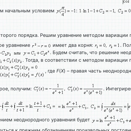
ым начальным условием
:
торого порядка. Решим уравнение методом вариации 
ое уравнение
имеет два корня:
. По
. Будем считать, что решение не
. Тогда, в соответствии с методом вариации
, где
F
(
X
) – правая часть неоднород
орое, получим:
. Интегрире
ением неоднородного уравнения будет
рнуться к прежним обозначениям произвольных постоя