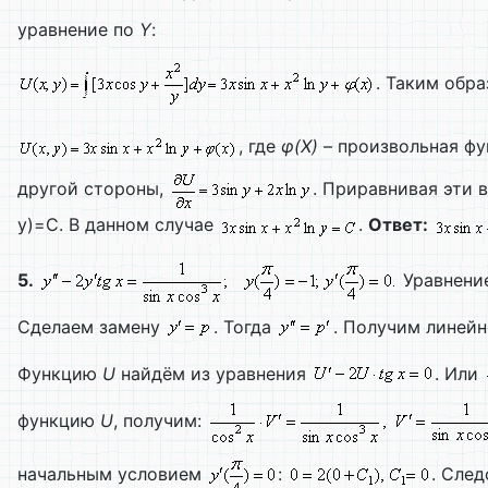
уравнение по
Y
:
. Таким обра
, где
φ(
X)
– произвольная фу
другой стороны,
. Приравнивая эти 
y)=C. В данном случае
.
Ответ:
5.
Уравнение
Сделаем замену
. Тогда
. Получим линейн
Функцию
U
найдём из уравнения
. Или
функцию
U
, получим:
начальным условием
:
. Сле