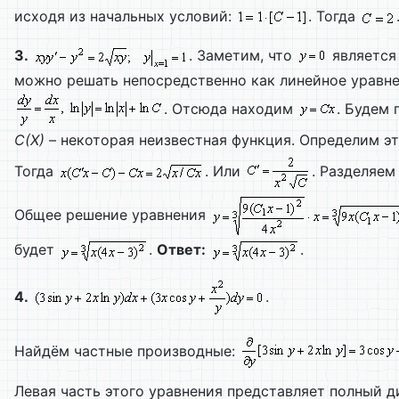
исходя из начальных условий:
. Тогда
3.
. Заметим, что
является
можно решать непосредственно как линейное уравн
. Отсюда находим
. Будем 
C(
X)
– некоторая неизвестная функция. Определим э
Тогда
. Или
. Разделяе
Общее решение уравнения
будет
.
Ответ:
.
4.
.
Найдём частные производные:
Левая часть этого уравнения представляет полный