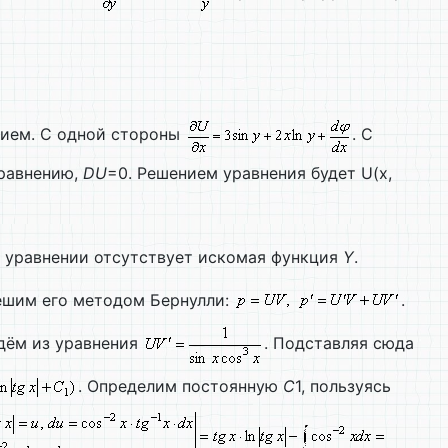
нием. С одной стороны
. С
уравнению,
DU
=0. Решением уравнения будет U(x,
В уравнении отсутствует искомая функция
Y
.
Решим его методом Бернулли:
.
дём из уравнения
. Подставляя сюда
. Определим постоянную
C
1, пользуясь