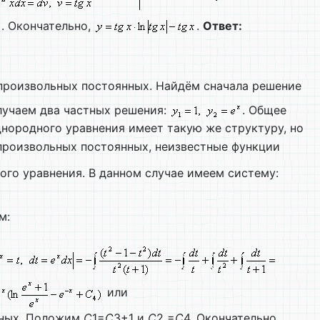
. Окончательно,
.
Ответ:
произвольных постоянных. Найдём сначала решение
лучаем два частных решения:
. Общее
однородного уравнения имеет такую же структуру, но
 произвольных постоянных, неизвестные функции
ного уравнения. В данном случае имеем систему:
м:
или
нных. Положим
С
1=
С
3+1 и
С
2 =
С
4. Окончательно,