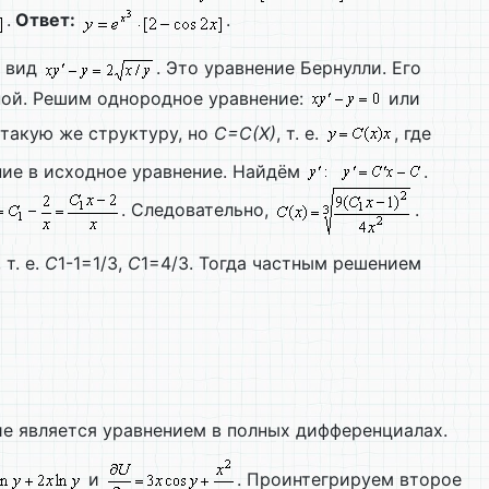
.
Ответ:
.
т вид
. Это уравнение Бернулли. Его
ной. Решим однородное уравнение:
или
 такую же структуру, но
C=
C(
X)
, т. е.
, где
ние в исходное уравнение. Найдём
.
. Следовательно,
.
, т. е.
C
1-1=1/3,
C
1=4/3. Тогда частным решением
ие является уравнением в полных дифференциалах.
и
. Проинтегрируем второе