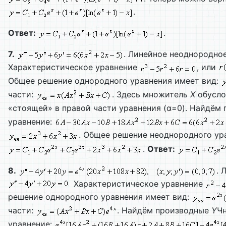
.
Ответ:
.
7.
. Линейное неоднородно
Характеристическое уравнение
, или
Общее решение однородного уравнения имеет вид:
части:
. Здесь множитель
Х
обусло
«стоящей» в правой части уравнения (α=0). Найдём
уравнение:
. Общее решение неоднородного ур
.
Ответ:
8.
. 
Характеристическое уравнение
решение однородного уравнения имеет вид:
части:
. Найдём производные
Y
Чн
уравнение: