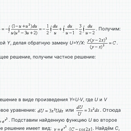
. Получим:
ной
Y
, делая обратную замену
U=
Y/
X
:
.
бщее решение, получим частное решение:
решение в виде произведения
Y=
U∙
V
, где
U
и
V
рвое уравнение:
или
. Отсюда
. Подставим найденную функцию
U
во второе
ее решение имеет вид:
. Найдём
C
,