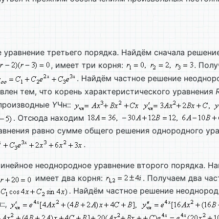
е уравнение третьего порядка. Найдём сначала решен
, имеет три корня:
. Пол
. Найдём частное решение неодноро
влен тем, что корень характеристического уравнения
 производные
Y
Чн::
. Отсюда находим
авнения равно сумме общего решения однородного ура
.
Линейное неоднородное уравнение второго порядка. Н
имеет два корня:
. Получаем два ча
. Найдём частное решение неоднород
::,