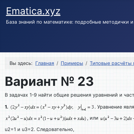
Ematica.xyz
База знаний по математике: подробные методички 
Вы здесь:
Главная
Примеры
Типовые расчёты
Вариант № 23
В задачах 1-9 найти общие решения уравнений и час
1.
. Уравнение яв
, или
u2=1 и u3=2. Следовательно,