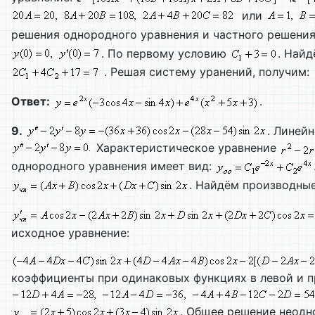
или
решения однородного уравнения и частного решени
. По первому условию
. Най
. Решая систему уранений, получим:
Ответ:
.
9.
. Линей
Характеристическое уравнение
однородного уравнения имеет вид:
. Найдём производны
исходное уравнение:
коэффициенты при одинаковых функциях в левой и пр
. Общее решение неодн