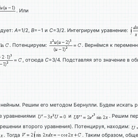
. Или
едует:
A
=1/2,
B
=−1 и
С
=3/2. Интегрируем уравнение:
. Потенцируем:
. Вернёмся к перемен
, отсюда
C
=3/4. Подставляя это значение в о
линейным. Решим его методом Бернулли. Будем искать 
ае уравнениями
и
. Решим пе
решении второго уравнения). Потенцируя, находим:
. Тогда
. Таким образом, общ