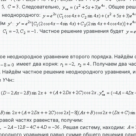
. Следовательно,
. Общее реш
я неоднородного:
дём
. Частное решение уравнения будет
ное неоднородное уравнение второго порядка. Найдём
имеет два корня:
. Получаем два ча
. Найдём частное решение неоднородного уравнения, ис
е
Y
Чн::
.
авой частях равенства, получим:
. Решая систему, находим:
ородного уравнения равно сумме общего решения одно