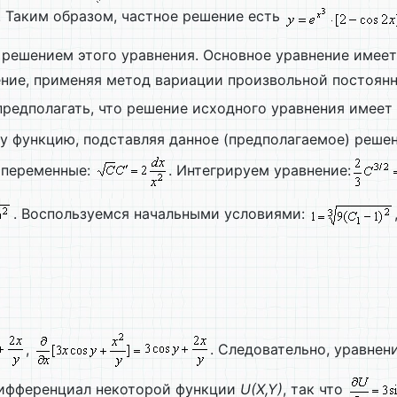
. Таким образом, частное решение есть
 решением этого уравнения. Основное уравнение имее
ение, применяя метод вариации произвольной постоян
предполагать, что решение исходного уравнения имеет
ту функцию, подставляя данное (предполагаемое) реше
м переменные:
. Интегрируем уравнение:
. Воспользуемся начальными условиями:
,
. Следовательно, уравнен
 дифференциал некоторой функции
U(
X,
Y)
, так что