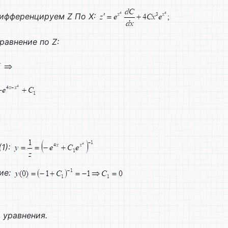
ифференцируем
Z
По
X
:
уравнение по
Z
:
1):
ие:
 уравнения.