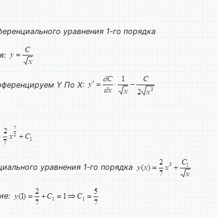
еренциального уравнения 1-го порядка
я:
фференцируем
Y
По
X
:
иального уравнения 1-го порядка
ие: