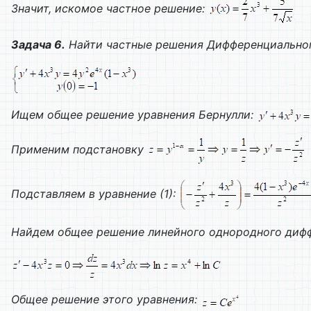
Значит, искомое частное решение:
Задача 6.
Найти частные решения
Дифференциальног
Ищем общее решение уравнения Бернулли:
Применим подстановку
Подставляем в уравнение (1):
Найдем общее решение линейного однородного дифф
Общее решение этого уравнения: