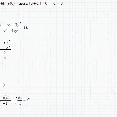
ие:
(1)