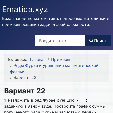
Ematica.xyz
База знаний по математике: подробные методички и
примеры решения задач любой сложности.
Поиск
Поиск
Вы здесь:
Главная
Примеры
Ряды Фурье и уравнения математической
физики
Вариант 22
Вариант 22
1. Разложить в ряд Фурье функцию
,
заданную в явном виде. Построить график суммы
полученного ряда Фурье и записать 4 первых