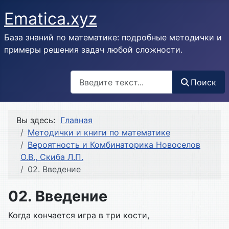
Ematica.xyz
База знаний по математике: подробные методички и
примеры решения задач любой сложности.
Поиск
Поиск
Вы здесь:
Главная
Методички и книги по математике
Вероятность и Комбинаторика Новоселов
О.В., Скиба Л.П.
02. Введение
02. Введение
Когда кончается игра в три кости,