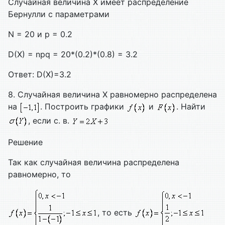
Случайная величина X имеет распределение
Бернулли с параметрами
N = 20 и p = 0.2
D(X) = npq = 20*(0.2)*(0.8) = 3.2
Ответ: D(X)=3.2
8. Случайная величина Х равномерно распределена
на
. Построить графики
и
. Найти
, если с. в.
Решение
Так как случайная величина распределена
равномерно, то
, то есть