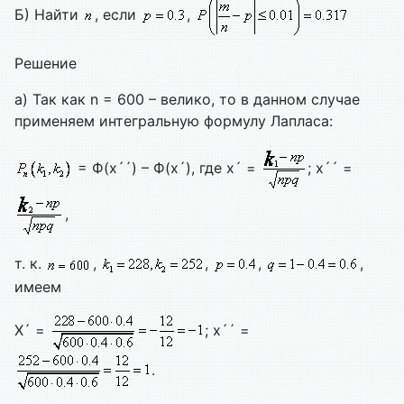
Б) Найти
, если
,
Решение
а) Так как n = 600 – велико, то в данном случае
применяем интегральную формулу Лапласа:
= Ф(х´´) – Ф(х´), где х´ =
; х´´ =
,
т. к.
,
,
,
,
имеем
Х´ =
; х´´ =
.