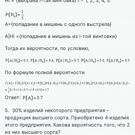
Hi = {выбрана i-тая винтовка} i = 1, 2, 3, 4, 5.
A={попадание в мишень с одного выстрела}
A|Hi ={попадание в мишень из i-той винтовки}
Тогда их вероятности, по условию,
По формуле полной вероятности
Ответ:
5. 30% изделий некоторого предприятия –
продукция высшего сорта. Приобретено 4 изделия
этого предприятия. Какова вероятность того, что 2
из них высшего сорта?