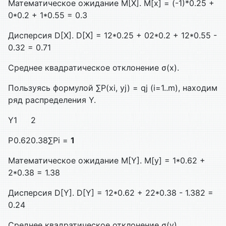
Математическое ожидание M[X]. M[x] = (-1)*0.25 +
0*0.2 + 1*0.55 = 0.3
Дисперсия D[X]. D[X] = 12*0.25 + 02*0.2 + 12*0.55 -
0.32 = 0.71
Среднее квадратическое отклонение σ(x).
Пользуясь формулой ∑P(xi, yj) = qj (i=1..m), находим
ряд распределения Y.
Y
1
2
P
0.62
0.38
∑Pi =
1
Математическое ожидание M[Y]. M[y] = 1*0.62 +
2*0.38 = 1.38
Дисперсия D[Y]. D[Y] = 12*0.62 + 22*0.38 - 1.382 =
0.24
Среднее квадратическое отклонение σ(y).