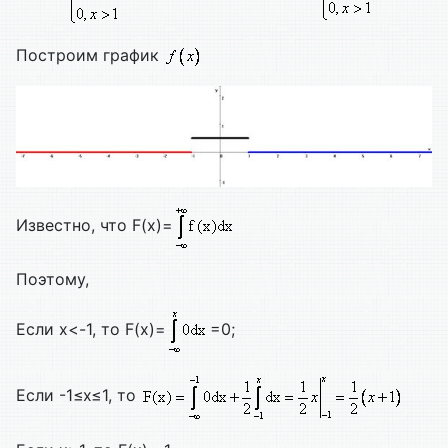
Построим график
Известно, что F(x)=
Поэтому,
Если х<-1, то F(x)=
=0;
Если -1≤х≤1, то