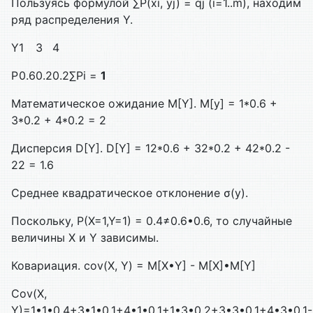
Пользуясь формулой ∑P(xi, yj) = qj (i=1..m), находим
ряд распределения Y.
Y
1
3
4
P
0.6
0.2
0.2
∑Pi =
1
Математическое ожидание M[Y]. M[y] = 1*0.6 +
3*0.2 + 4*0.2 = 2
Дисперсия D[Y]. D[Y] = 12*0.6 + 32*0.2 + 42*0.2 -
22 = 1.6
Среднее квадратическое отклонение σ(y).
Поскольку, P(X=1,Y=1) = 0.4≠0.6•0.6, то случайные
величины X и Y зависимы.
Ковариация. cov(X, Y) = M[X•Y] - M[X]•M[Y]
Cov(X,
Y)=1•1•0.4+3•1•0.1+4•1•0.1+1•3•0.2+3•3•0.1+4•3•0.1-