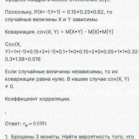
Поскольку, P(X=-1,Y=1) = 0.15≠0.25•0.62, то
случайные величины X и Y зависимы.
Ковариация. cov(X, Y) = M[X•Y] - M[X]•M[Y]
Cov(X,
Y)=1•(-1)•0.15+2•(-1)•0.1+1•0•0.15+2•0•0.05+1•1•0.32
0.3•1.38=0.016
Если случайные величины независимы, то их
ковариации равна нулю. В нашем случае cov(X, Y)
≠ 0.
Коэффициент корреляции.
,
Ответ:
1. Брошены 3 монеты. Найти вероятность того, что