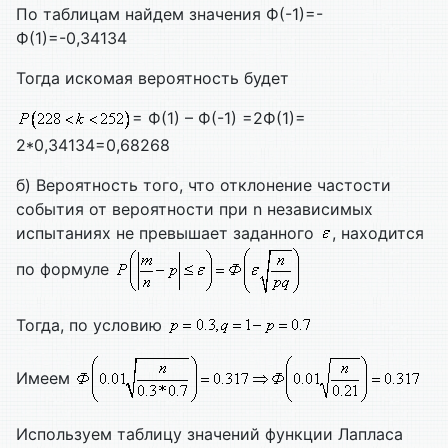
По таблицам найдем значения Ф(-1)=-
Ф(1)=-0,34134
Тогда искомая вероятность будет
= Ф(1) – Ф(-1) =2Ф(1)=
2*0,34134=0,68268
б) Вероятность того, что отклонение частости
события от вероятности при n независимых
испытаниях не превышает заданного
, находится
по формуле
Тогда, по условию
Имеем
Используем таблицу значений функции Лапласа