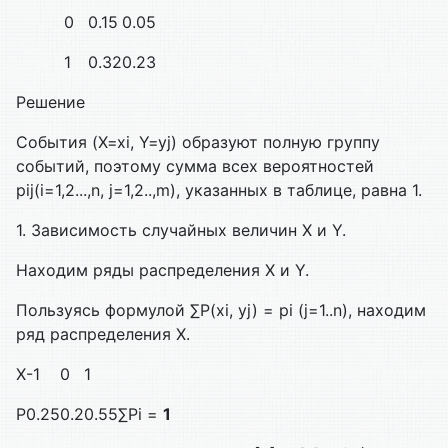
0
0.15
0.05
1
0.32
0.23
Решение
События (X=xi, Y=yj) образуют полную группу
событий, поэтому сумма всех вероятностей
pij(i=1,2...,n, j=1,2..,m), указанных в таблице, равна 1.
1. Зависимость случайных величин X и Y.
Находим ряды распределения X и Y.
Пользуясь формулой ∑P(xi, yj) = pi (j=1..n), находим
ряд распределения X.
X
-1
0
1
P
0.25
0.2
0.55
∑Pi =
1