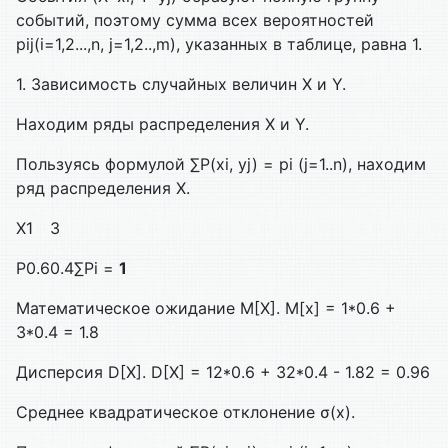
событий, поэтому сумма всех вероятностей
pij(i=1,2...,n, j=1,2..,m), указанных в таблице, равна 1.
1. Зависимость случайных величин X и Y.
Находим ряды распределения X и Y.
Пользуясь формулой ∑P(xi, yj) = pi (j=1..n), находим
ряд распределения X.
X
1
3
P
0.6
0.4
∑Pi =
1
Математическое ожидание M[X]. M[x] = 1*0.6 +
3*0.4 = 1.8
Дисперсия D[X]. D[X] = 12*0.6 + 32*0.4 - 1.82 = 0.96
Среднее квадратическое отклонение σ(x).