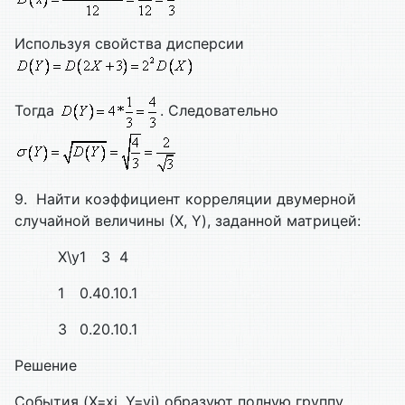
Используя свойства дисперсии
Тогда
. Следовательно
9. Найти коэффициент корреляции двумерной
случайной величины (Х, Y), заданной матрицей:
X\y
1
3
4
1
0.4
0.1
0.1
3
0.2
0.1
0.1
Решение
События (X=xi, Y=yj) образуют полную группу