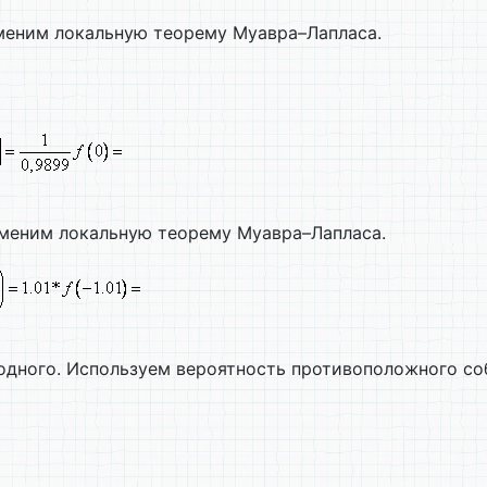
именим локальную теорему Муавра–Лапласа.
именим локальную теорему Муавра–Лапласа.
 одного. Используем вероятность противоположного со