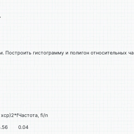
м. Построить гистограмму и полигон относительных ч
- xср)2*f
Частота, fi/n
5.56
0.04