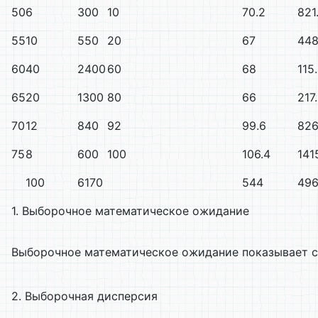
50
6
300
10
70.2
821
55
10
550
20
67
448
60
40
2400
60
68
115
65
20
1300
80
66
217
70
12
840
92
99.6
826
75
8
600
100
106.4
141
100
6170
544
496
1. Выборочное математическое ожидание
Выборочное математическое ожидание показывает с
2. Выборочная дисперсия