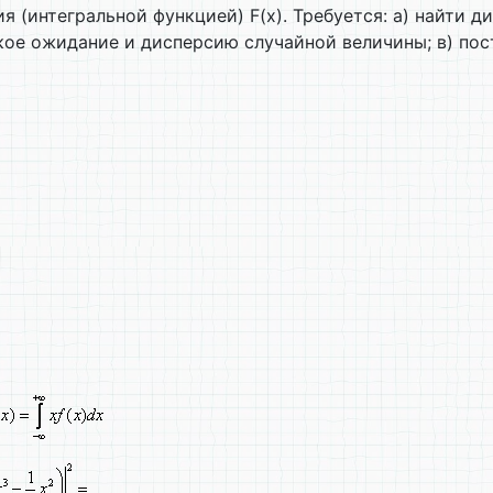
 (интегральной функцией) F(x). Требуется: а) найти 
ское ожидание и дисперсию случайной величины; в) по