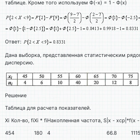
таблице. Кроме того используем Ф(-х) = 1 - Ф(х)
Ответ:
Дана выборка, представленная статистическим рядо
дисперсию.
Решение
Таблица для расчета показателей.
Xi
Кол-во, fi
Xi * fi
Накопленная частота, S
|x - xср|*f
(x 
45
4
180
4
66.8
111