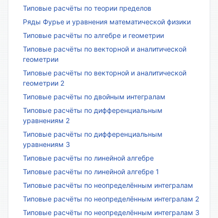
Типовые расчёты по теории пределов
Ряды Фурье и уравнения математической физики
Типовые расчёты по алгебре и геометрии
Типовые расчёты по векторной и аналитической
геометрии
Типовые расчёты по векторной и аналитической
геометрии 2
Типовые расчёты по двойным интегралам
Типовые расчёты по дифференциальным
уравнениям 2
Типовые расчёты по дифференциальным
уравнениям 3
Типовые расчёты по линейной алгебре
Типовые расчёты по линейной алгебре 1
Типовые расчёты по неопределённым интегралам
Типовые расчёты по неопределённым интегралам 2
Типовые расчёты по неопределённым интегралам 3