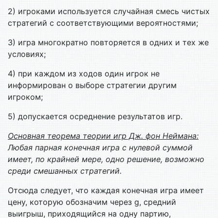
2) игроками используется случайная смесь чистых
стратегий с соответствующими вероятностями;
3) игра многократно повторяется в одних и тех же
условиях;
4) при каждом из ходов один игрок не
информирован о выборе стратегии другим
игроком;
5) допускается осреднение результатов игр.
Основная теорема теории игр Дж. фон Неймана:
Любая парная конечная игра с нулевой суммой
имеет, по крайней мере, одно решение, возможно
среди смешанных стратегий.
Отсюда следует, что каждая конечная игра имеет
цену, которую обозначим через g, средний
выигрыш, приходящийся на одну партию,