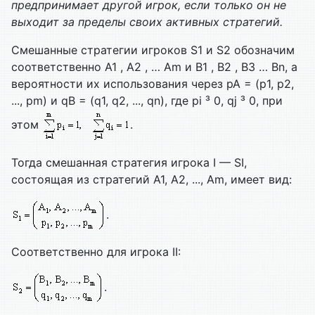
предпринимает другой игрок, если только он не
выходит за пределы своих активных стратегий.
Смешанные стратегии игроков S1 и S2 обозначим
соответственно A1 , A2 , … Am и B1 , B2 , B3 … Bn, а
вероятности их использования через pA = (p1, p2,
..., pm) и qB = (q1, q2, ..., qn), где pi ³ 0, qj ³ 0, при
этом
.
Тогда смешанная стратегия игрока I — SI,
состоящая из стратегий A1, A2, ..., Am, имеет вид:
.
Соответственно для игрока II:
.