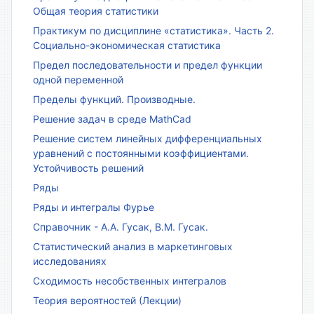
Общая теория статистики
Практикум по дисциплине «статистика». Часть 2.
Социально-экономическая статистика
Предел последовательности и предел функции
одной переменной
Пределы функций. Производные.
Решение задач в среде MathCad
Решение систем линейных дифференциальных
уравнений с постоянными коэффициентами.
Устойчивость решений
Ряды
Ряды и интегралы Фурье
Справочник - А.А. Гусак, В.М. Гусак.
Статистический анализ в маркетинговых
исследованиях
Сходимость несобственных интегралов
Теория вероятностей (Лекции)