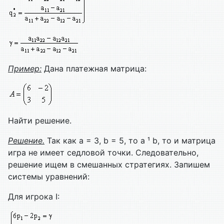
Пример:
Дана платежная матрица:
Найти решение.
Решение.
Так как a = 3, b = 5, то a ¹ b, то и матрица
игра не имеет седловой точки. Следовательно,
решение ищем в смешанных стратегиях. Запишем
системы уравнений:
Для игрока I: