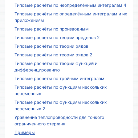
Типовые расчёты по неопределённым интегралам 4
Типовые расчёты по определённым интегралам и их
приложениям
Типовые расчёты по производным
Типовые расчёты по теории пределов 2
Типовые расчёты по теории рядов
Типовые расчёты по теории рядов 2
Типовые расчёты по теории функций и
дифференцированию
Типовые расчёты по тройным интегралам
Типовые расчёты по функциям нескольких
переменных
Типовые расчёты по функциям нескольких
переменных 2
Уравнение теплопроводности для тонкого
ограниченного стержня
Примеры