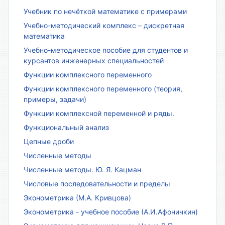
Учебник по нечёткой математике с примерами
Учебно-методический комплекс – дискретная
математика
Учебно-методическое пособие для студентов и
курсантов инженерных специальностей
Функции комплексного переменного
Функции комплексного переменного (теория,
примеры, задачи)
Функции комплексной переменной и ряды.
Функциональный анализ
Цепные дроби
Численные методы
Численные методы. Ю. Я. Кацман
Числовые последовательности и пределы
Эконометрика (М.А. Кривцова)
Эконометрика - учебное пособие (А.И.Афоничкин)