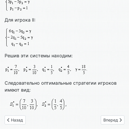
Для игрока II:
Решив эти системы находим:
Следовательно оптимальные стратегии игроков
имеют вид:
,
Предыдущий: Решение транспортной задачи методом потен
Следующий:
Назад
Вперед