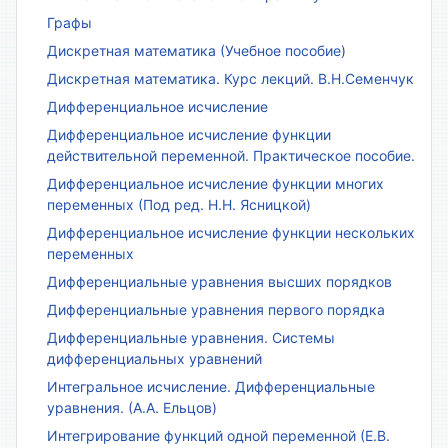
Графы
Дискретная математика (Учебное пособие)
Дискретная математика. Курс лекций. В.Н.Семенчук
Дифференциальное исчисление
Дифференциальное исчисление функции
действительной переменной. Практическое пособие.
Дифференциальное исчисление функции многих
переменных (Под ред. Н.Н. Ясницкой)
Дифференциальное исчисление функции нескольких
переменных
Дифференциальные уравнения высших порядков
Дифференциальные уравнения первого порядка
Дифференциальные уравнения. Системы
дифференциальных уравнений
Интегральное исчисление. Дифференциальные
уравнения. (А.А. Ельцов)
Интегрирование функций одной переменной (Е.В.