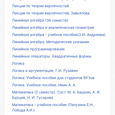
Лекции по теории вероятностей
Лекции по теории вероятностей, Завьялова
Линейная алгебра (3й семестр)
Линейная алгебра и аналитическая геометрия
Линейная алгебра - учебное пособие(З.И. Андреева)
Линейная алгебра. Методические указания.
Линейное программирование
Линейные операторы. Квадратичные формы.
Логика
Логика и аргументация. Г.И. Рузавин
Логика. Учебное пособие для студентов ВУЗов
Логика. Учебное пособие. Ивин А. А.
Математика (2 семестр). Сост. М. А. Башкин, А. И.
Бурцев, Н. И. Гусарова
Математика - учебное пособие (Лапузина Е.Н.,
Лобода А.И.)