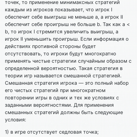
точек, то применение минимаксных стратегий
каждым из игроков показывает, что игрок I
обеспечит себе выигрыш не меньше a, а игрок II
обеспечит себе проигрыш не больше b. Так как a <
b, то игрок I стремится увеличить выигрыш, а
игрок II уменьшить проигрыш. Если информация о
действиях противной стороны будет
отсутствовать, то игроки будут многократно
применять чистые стратегии случайным образом с
определенной вероятностью. Такая стратегия в
теории игр называется смешанной стратегией.
Смешанная стратегия игрока — это полный набор
его чистых стратегий при многократном
повторении игры в одних и тех же условиях с
заданными вероятностями. Для применения
смешанных стратегий должны быть следующие
условия:
1) в игре отсутствует седловая точка;