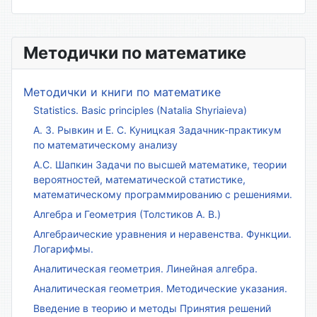
Методички по математике
Методички и книги по математике
Statistics. Basic principles (Natalia Shyriaieva)
А. З. Рывкин и Е. С. Куницкая Задачник-практикум
по математическому анализу
А.С. Шапкин Задачи по высшей математике, теории
вероятностей, математической статистике,
математическому программированию с решениями.
Алгебра и Геометрия (Толстиков А. В.)
Алгебраические уравнения и неравенства. Функции.
Логарифмы.
Аналитическая геометрия. Линейная алгебра.
Аналитическая геометрия. Методические указания.
Введение в теорию и методы Принятия решений