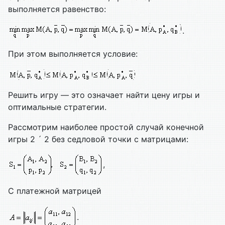
выполняется равенство:
.
При этом выполняется условие:
Решить игру — это означает найти цену игры и
оптимальные стратегии.
Рассмотрим наиболее простой случай конечной
игры 2 ´ 2 без седловой точки с матрицами:
,
С платежной матрицей
.