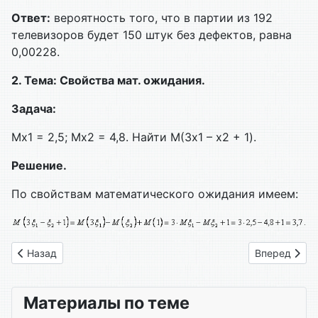
Ответ:
вероятность того, что в партии из 192
телевизоров будет 150 штук без дефектов, равна
0,00228.
2. Тема: Свойства мат. ожидания.
Задача:
Мx1 = 2,5; Мx2 = 4,8. Найти М(3x1 – x2 + 1).
Решение.
По свойствам математического ожидания имеем:
Предыдущий: Линейная алгебра 02
Следующий: 
Назад
Вперед
Материалы по теме