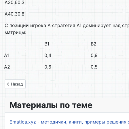
А3
0,6
0,3
А4
0,3
0,8
С позиций игрока А стратегия А1 доминирует над ст
матрицы:
В1
В2
А1
0,4
0,9
А2
0,6
0,5
Предыдущий: Интерполяционный многочлен лагранжа по р
Назад
Материалы по теме
Ematica.xyz - методички, книги, примеры решения 