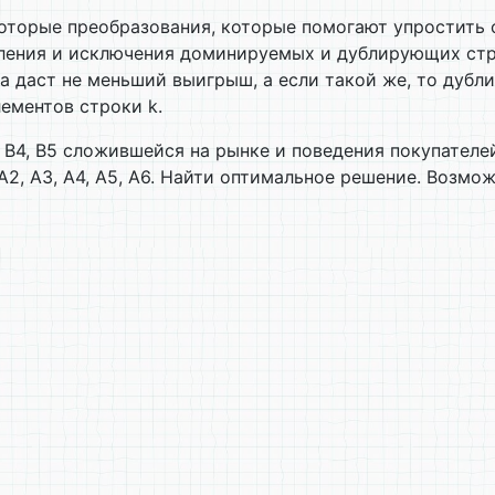
которые преобразования, которые помогают упростить
ения и исключения доминируемых и дублирующих стра
 даст не меньший выигрыш, а если такой же, то дублир
ементов строки k.
, В4, В5 сложившейся на рынке и поведения покупател
А2, А3, А4, А5, А6. Найти оптимальное решение. Возм