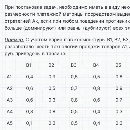
При постановке задач, необходимо иметь в виду не
размерности платежной матрицы посредством выдел
стратегией Ак, если при любом поведении противника
больше (доминируют) или равны (дублируют) всех эл
Пример.
С учетом вариантов конъюнктуры В1, В2, В3
разработало шесть технологий продажи товаров А1, 
руб. приведены в таблице:
В1
В2
В3
В4
В5
А1
0,4
0,9
0,5
0,5
0,6
А2
0,6
0,5
0,7
0,8
0,9
А3
0,6
0,3
0,8
0,6
0,7
А4
0,3
0,8
0,5
0,4
0,3
А5
0,1
0,3
0,5
0,4
0,3