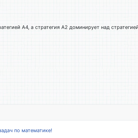
ратегией А4, а стратегия А2 доминирует над стратегие
авноотстоящим узлам
задач по математике!