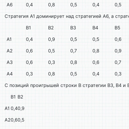
А6
0,4
0,8
0,5
0,4
0,5
Стратегия А1 доминирует над стратегией А6, а стра
В1
В2
В3
В4
В5
А1
0,4
0,9
0,5
0,5
0,6
А2
0,6
0,5
0,7
0,8
0,9
А3
0,6
0,3
0,8
0,6
0,7
А4
0,3
0,8
0,5
0,4
0,3
С позиций проигрышей строки В стратегии В3, В4 и 
В1
В2
А1
0,4
0,9
А2
0,6
0,5