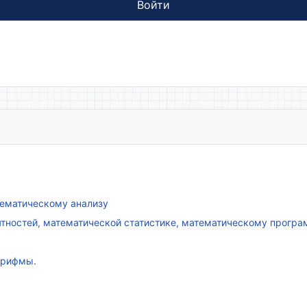
Войти
атематическому анализу
ятностей, математической статистике, математическому прогр
арифмы.