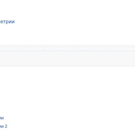
метрии
ии
ии 2