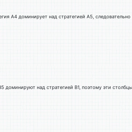
тегия А4 доминирует над стратегией А5, следовательн
В5 доминируют над стратегией В1, поэтому эти столбц