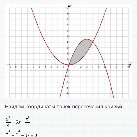
Найдем координаты точек пересечения кривых: